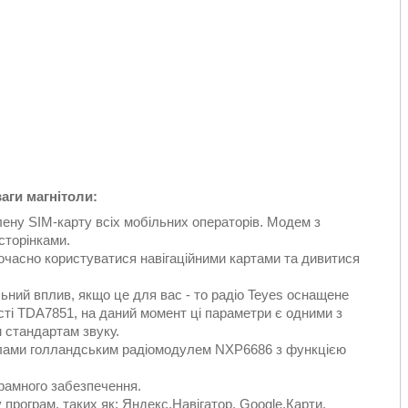
аги магнітоли:
лену SIM-карту всіх мобільних операторів. Модем з
сторінками.
ночасно користуватися навігаційними картами та дивитися
льний вплив, якщо це для вас - то радіо Teyes оснащене
ті TDA7851, на даний момент ці параметри є одними з
 стандартам звуку.
толами голландським радіомодулем NXP6686 з функцією
рамного забезпечення.
програм, таких як: Яндекс.Навігатор, Google.Карти,