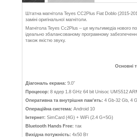
Штатна магнітола Teyes CC2Plus Fiat Doblo (2015-20
заміні оригінальної магнітоли.
Магнітола Teyes Cc2Plus – це мультимедіа нового п
ідеально збалансованому програмному забезпеченню,
також якістю звуку.
Основні т
Діагональ екрана:
9.0"
Процесор:
8 ядер 1.8 GHz 64 bit Unisoc UMS512 A
Оперативна та внутрішня пам'ять:
4 Gb-32 Gb, 4 
Операційна система:
Android 10
Інтернет:
SimCard (4G) + WiFi (2.4 G+5G)
Bluetooth Hands Free:
так
Вихідна потужність:
4x50 Вт