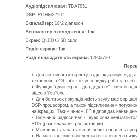
Аудіопідсилювач:
TDA7851
DSP:
ROHM32107
Еквалайзер:
16*2 діапазон
Вентилятор охолодження:
Так
Екран:
QLED+2.5D скло
Поділ екрана:
Так
Роздільна здатність екрана:
1280x720
Перев
Для постійного інтернету радіо підтримує відда
технологією 4G забезпечує швидку роботу з веб-
Функція "один екран - два додатки" - можна од
відео з YouTube.
Для багатьох покупців якість звуку має виріша
DSP-процесором, а також підсилювачем потужнос
найкращих. Таким чином, ГП відповідає найвищим
Відмінний радіосигнал - Teyes оснащені магні
RDS (розпізнавання радіостанцій)
Можливість завантаження нових оновлень прог
На магнітолі вже попередньо встановлено низку 