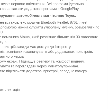
нею з першого ввімкнення. Всі програми ідеально
 завантажити додаткові програми з GooglePlay.
рування автомобілем з магнітолою Teyes:
встановлено модуль Bluetooth Realtek 8761, який
 допомогою можна слухати улюблену музику, розмовляти по
ії.
о помічника Маша, який розпізнає більше ніж 30 голосових
анди.
, пристрій завжди має доступ до Інтернету.
ів, зовнішніх накопичувачів або додаткових пристроїв.
артного керма.
ому екрані. Підвищує безпеку та комфорт водіння.
увати та переглядати через магнітолуприймач.
яє підключати додаткові пристрої, передню камеру,
омплектація