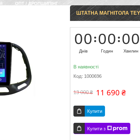
Я
ОПТ / ДРОПШИПІНГ
ШТАТНА МАГНІТОЛА TEYE
0
0
0
0
0
0
Днів
Годин
Хвилин
В наявності
Код:
1000696
11 690 ₴
13 000 ₴
Купити
Купити з