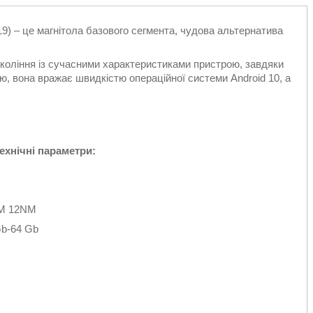
19) – це магнітола базового сегмента, чудова альтернатива
окоління із сучасними характеристиками пристрою, завдяки
 вона вражає швидкістю операційної системи Android 10, а
ехнічні параметри:
RM 12NM
Gb-64 Gb