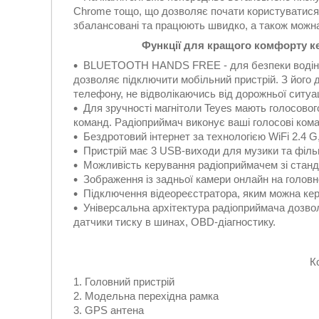
Chrome тощо, що дозволяє почати користуватися 
збалансовані та працюють швидко, а також можна
Функції для кращого комфорту ке
BLUETOOTH HANDS FREE - для безпеки водіння 
дозволяє підключити мобільний пристрій. З його
телефону, не відволікаючись від дорожньої ситуац
Для зручності магнітоли Teyes мають голосовог
команд. Радіоприймач виконує ваші голосові ком
Бездротовий інтернет за технологією WiFi 2.4 G
Пристрій має 3 USB-виходи для музики та фільм
Можливість керування радіоприймачем зі станд
Зображення із задньої камери онлайн на головн
Підключення відеореєстратора, яким можна кер
Універсальна архітектура радіоприймача дозвол
датчики тиску в шинах, OBD-діагностику.
К
Головний пристрій
Модельна перехідна рамка
GPS антена