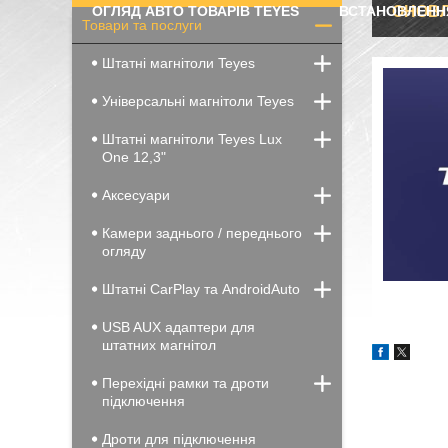
ОГЛЯД АВТО ТОВАРІВ TEYES
ВСТАНОВЛЕНН
ОНОВЛ
Товари та послуги
Штатні магнітоли Teyes
Універсальні магнітоли Teyes
Штатні магнітоли Teyes Lux
One 12,3"
Аксесуари
Камери заднього / переднього
огляду
Штатні CarPlay та AndroidAuto
USB AUX адаптери для
штатних магнітол
Перехідні рамки та дроти
підключення
Дроти для підключення