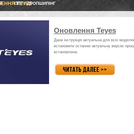
Я
ЕННЯ TEYES
ОПТ / ДРОПШИПІНГ
Оновлення Teyes
Дана інструкція актуальна для всіх моделе
встановити останню актуальну версію проши
встановлена.