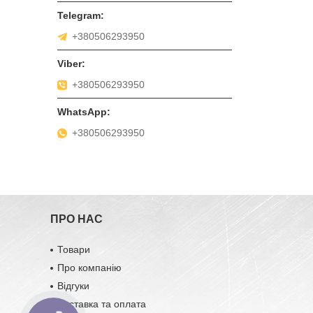
+380506293950
+380506293950
+380506293950
ПРО НАС
Товари
Про компанію
Відгуки
Доставка та оплата