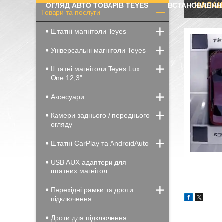
ОГЛЯД АВТО ТОВАРІВ TEYES
ВСТАНОВЛЕНН
НАЛАШ
Товари та послуги
Штатні магнітоли Teyes
Універсальні магнітоли Teyes
Штатні магнітоли Teyes Lux
One 12,3"
Аксесуари
Камери заднього / переднього
огляду
Штатні CarPlay та AndroidAuto
USB AUX адаптери для
штатних магнітол
Перехідні рамки та дроти
підключення
Дроти для підключення