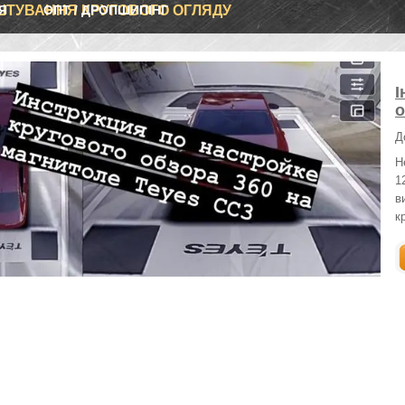
Я
ТУВАННЯ КРУГОВОГО ОГЛЯДУ
ОПТ / ДРОПШИПІНГ
І
о
Д
Н
1
в
к