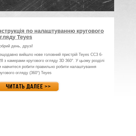
нструкція по налаштуванню кругового
гляду Teyes
обрий день, друзі!
ещодавно вийшло нове головний пристрій Teyes CC3 6-
28 з камерами кругового огляду 3D 360°. У цьому розділі
и навчитеся робити правильно робити налаштування
ругового огляду (360°) Teyes