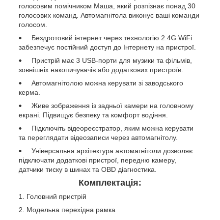
голосовим помічником Маша, який розпізнає понад 30
голосових команд. Автомагнітола виконує ваші команди
голосом.
Бездротовий інтернет через технологію 2.4G WiFi
забезпечує постійний доступ до Інтернету на пристрої.
Пристрій має 3 USB-порти для музики та фільмів,
зовнішніх накопичувачів або додаткових пристроїв.
Автомагнітолою можна керувати зі заводського
керма.
Живе зображення із задньої камери на головному
екрані. Підвищує безпеку та комфорт водіння.
Підключіть відеореєстратор, яким можна керувати
та переглядати відеозаписи через автомагнітолу.
Універсальна архітектура автомагнітоли дозволяє
підключати додаткові пристрої, передню камеру,
датчики тиску в шинах та OBD діагностика.
Комплектація:
Головний пристрій
Модельна перехідна рамка