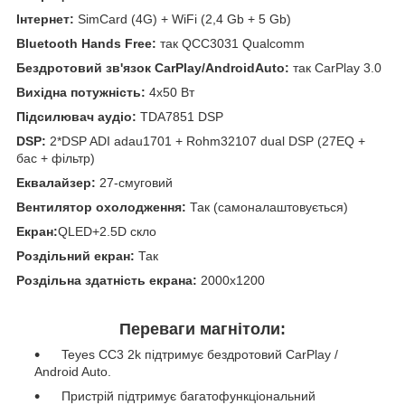
Інтернет:
SimCard (4G) + WiFi (2,4 Gb + 5 Gb)
Bluetooth Hands Free:
так QCC3031 Qualcomm
Бездротовий зв'язок CarPlay/AndroidAuto:
так CarPlay 3.0
Вихідна потужність:
4x50 Вт
Підсилювач аудіо:
TDA7851 DSP
DSP:
2*DSP ADI adau1701 + Rohm32107 dual DSP (27EQ +
бас + фільтр)
Еквалайзер:
27-смуговий
Вентилятор охолодження:
Так (самоналаштовується)
Екран:
QLED+2.5D скло
Роздільний екран:
Так
Роздільна здатність екрана:
2000x1200
Переваги магнітоли:
Teyes CC3 2k підтримує бездротовий CarPlay /
Android Auto.
Пристрій підтримує багатофункціональний