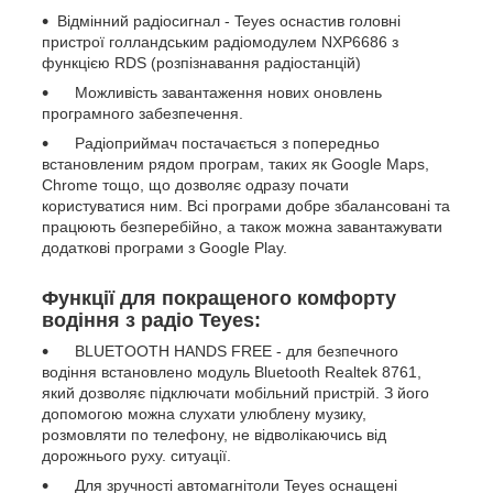
Відмінний радіосигнал - Teyes оснастив головні
пристрої голландським радіомодулем NXP6686 з
функцією RDS (розпізнавання радіостанцій)
Можливість завантаження нових оновлень
програмного забезпечення.
Радіоприймач постачається з попередньо
встановленим рядом програм, таких як Google Maps,
Chrome тощо, що дозволяє одразу почати
користуватися ним. Всі програми добре збалансовані та
працюють безперебійно, а також можна завантажувати
додаткові програми з Google Play.
Функції для покращеного комфорту
водіння з радіо Teyes:
BLUETOOTH HANDS FREE - для безпечного
водіння встановлено модуль Bluetooth Realtek 8761,
який дозволяє підключати мобільний пристрій. З його
допомогою можна слухати улюблену музику,
розмовляти по телефону, не відволікаючись від
дорожнього руху. ситуації.
Для зручності автомагнітоли Teyes оснащені