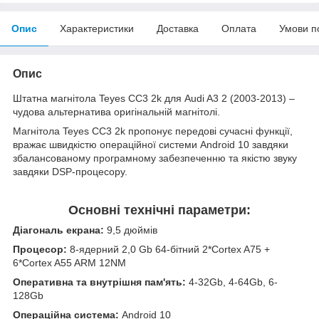
Опис
Характеристики
Доставка
Оплата
Умови п
Опис
Штатна магнітола Teyes CC3 2k для Audi A3 2 (2003-2013) –
чудова альтернатива оригінальній магнітолі.
Магнітола Teyes CC3 2k пропонує передові сучасні функції,
вражає швидкістю операційної системи Android 10 завдяки
збалансованому програмному забезпеченню та якістю звуку
завдяки DSP-процесору.
Основні технічні параметри:
Діагональ екрана:
9,5 дюймів
Процесор:
8-ядерний 2,0 Gb 64-бітний 2*Cortex A75 +
6*Cortex A55 ARM 12NM
Оперативна та внутрішня пам'ять:
4-32Gb, 4-64Gb, 6-
128Gb
Операційна система:
Android 10