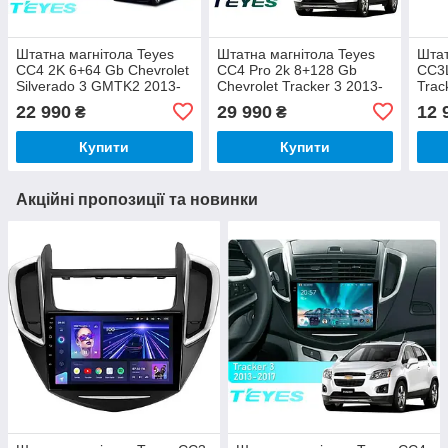
Штатна магнітола Teyes
Штатна магнітола Teyes
Штат
CC4 2K 6+64 Gb Chevrolet
CC4 Pro 2k 8+128 Gb
CC3L
Silverado 3 GMTK2 2013-
Chevrolet Tracker 3 2013-
Trac
2019 10"
2017 (F1) 9"
22 990
29 990
12 
₴
₴
Купити
Купити
Акційні пропозиції та новинки