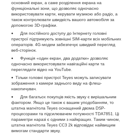
основний екран, а саме розділення екрана на
функціональні зони, що дозволяє одночасно
використовувати карти, керувати музикою або радіо, а
також контролювати швидкість вашого автомобіля за
допомогою 3D-графіки.
Для постійного доступу до Інтернету головні
пристрої підтримують зовнішні SIM-карти всіх мобільних
операторів. 4G-модем забезпечує швидкий перегляд
веб-сторінок.
Функція «один екран, два додатки» дозволяє
одночасно використовувати навігаційні карти та
переглядати відео на YouTube.
Тільки головні пристрої Teyes можуть записувати
зображення з камери заднього виду на флеш-
накопичувач.
Для багатьох покупців якість звуку є вирішальним
фактором. Якщо це також є вашим уподобанням, то
штатна магнітола Teyes оснащений двома DSP-
процесорами та підсилювачем потужності TDA7851. Ці
параметри наразі є одними з найкращих. Таким чином,
штатна магнітола Teyes CC3 2k відповідає найвищим
вимогам стандарти звуку.