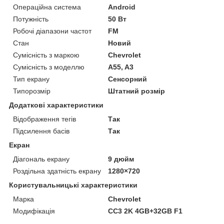
Операційна система
Android
Потужність
50 Вт
Робочі діапазони частот
FM
Стан
Новий
Сумісність з маркою
Chevrolet
Сумісність з моделлю
A55, A3
Тип екрану
Сенсорний
Типорозмір
Штатний розмір
Додаткові характеристики
Відображення тегів
Так
Підсилення басів
Так
Екран
Діагональ екрану
9 дюйм
Роздільна здатність екрану
1280×720
Користувальницькі характеристики
Марка
Chevrolet
Модифікація
СС3 2K 4GB+32GB F1