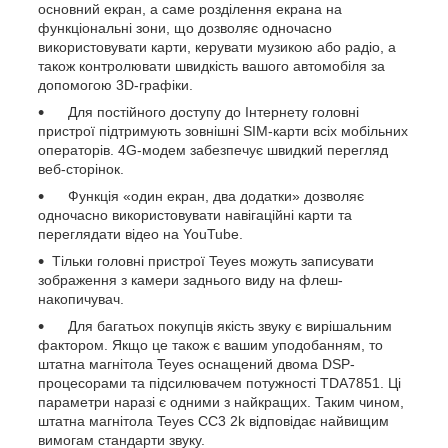
основний екран, а саме розділення екрана на
функціональні зони, що дозволяє одночасно
використовувати карти, керувати музикою або радіо, а
також контролювати швидкість вашого автомобіля за
допомогою 3D-графіки.
Для постійного доступу до Інтернету головні
пристрої підтримують зовнішні SIM-карти всіх мобільних
операторів. 4G-модем забезпечує швидкий перегляд
веб-сторінок.
Функція «один екран, два додатки» дозволяє
одночасно використовувати навігаційні карти та
переглядати відео на YouTube.
Тільки головні пристрої Teyes можуть записувати
зображення з камери заднього виду на флеш-
накопичувач.
Для багатьох покупців якість звуку є вирішальним
фактором. Якщо це також є вашим уподобанням, то
штатна магнітола Teyes оснащений двома DSP-
процесорами та підсилювачем потужності TDA7851. Ці
параметри наразі є одними з найкращих. Таким чином,
штатна магнітола Teyes CC3 2k відповідає найвищим
вимогам стандарти звуку.