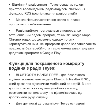
Відмінний радіосигнал - Teyes оснастив головні
пристрої голландським радіомодулем NXP6686 з
функцією RDS (розпізнавання радіостанцій)
Можливість завантаження нових оновлень
програмного забезпечення.
Радіоприймач постачається з попередньо
встановленим рядом програм, таких як Google Maps,
Chrome тощо, що дозволяє одразу почати
користуватися ним. Всі програми добре збалансовані та
працюють безперебійно, а також можна завантажувати
додаткові програми з Google Play.
Функції для покращеного комфорту
водіння з радіо Teyes:
BLUETOOTH HANDS FREE - для безпечного
водіння встановлено модуль Bluetooth Realtek 8761,
який дозволяє підключати мобільний пристрій. З його
допомогою можна слухати улюблену музику,
розмовляти по телефону, не відволікаючись від
дорожнього руху. ситуації.
Для зручності автомагнітоли Teyes оснащені