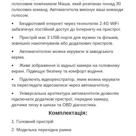
голосовим помічником Маша, який розпізнає понад 30
голосових команд. Автомагнітола виконує ваші команди
голосом.
Бездротовий інтернет через технологію 2.4G WiFi
забезпечує постійний доступ до Інтернету на пристрої.
Пристрій має 3 USB-порти для музики та фільмів,
зовнішніх накопичувачів або додаткових пристроїв.
Автомагнітолою можна керувати зі заводського
керма.
Живе зображення із задньої камери на головному
екрані. Підвищує безпеку та комфорт водіння.
Підключіть відеореєстратор, яким можна керувати
та переглядати відеозаписи через автомагнітолу.
Універсальна архітектура автомагнітоли дозволяє
підключати додаткові пристрої, передню камеру,
датчики тиску в шинах та OBD діагностика.
Комплектація:
Головний пристрій
Модельна перехідна рамка