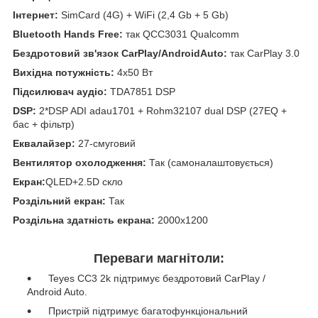
Інтернет:
SimCard (4G) + WiFi (2,4 Gb + 5 Gb)
Bluetooth Hands Free:
так QCC3031 Qualcomm
Бездротовий зв'язок CarPlay/AndroidAuto:
так CarPlay 3.0
Вихідна потужність:
4x50 Вт
Підсилювач аудіо:
TDA7851 DSP
DSP:
2*DSP ADI adau1701 + Rohm32107 dual DSP (27EQ +
бас + фільтр)
Еквалайзер:
27-смуговий
Вентилятор охолодження:
Так (самоналаштовується)
Екран:
QLED+2.5D скло
Роздільний екран:
Так
Роздільна здатність екрана:
2000x1200
Переваги магнітоли:
Teyes CC3 2k підтримує бездротовий CarPlay /
Android Auto.
Пристрій підтримує багатофункціональний