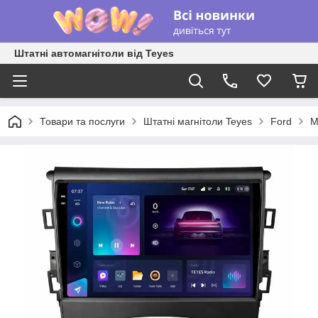
Штатні автомагнітоли від Teyes
Товари та послуги
Штатні магнітоли Teyes
Ford
M