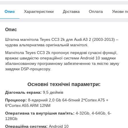
Опис
Характеристики
Доставка
Оплата
Умови п
Опис
Штатна магнітола Teyes CC3 2k для Audi A3 2 (2003-2013) –
чудова альтернатива оригінальній магнітолі.
Магнітола Teyes CC3 2k пропонує передові сучасні функції,
вражає швидкістю операційної системи Android 10 завдяки
збалансованому програмному забезпеченню та якістю звуку
завдяки DSP-процесору.
Основні технічні параметри:
Діагональ екрана:
9,5 дюймів
Процесор:
8-ядерний 2,0 Gb 64-бітний 2*Cortex A75 +
6*Cortex A55 ARM 12NM
Оперативна та внутрішня пам'ять:
4-32Gb, 4-64Gb, 6-
128Gb
Операційна система:
Android 10