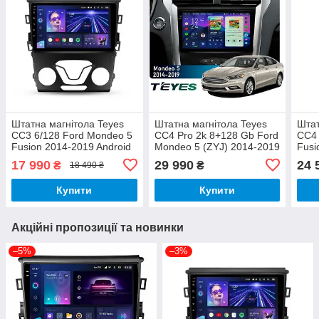
Штатна магнітола Teyes
Штатна магнітола Teyes
Штат
CC3 6/128 Ford Mondeo 5
CC4 Pro 2k 8+128 Gb Ford
CC4 
Fusion 2014-2019 Android
Mondeo 5 (ZYJ) 2014-2019
Fusi
9"
9"
17 990
29 990
24 
₴
₴
18 490 ₴
Купити
Купити
Акційні пропозиції та новинки
–5%
–3%