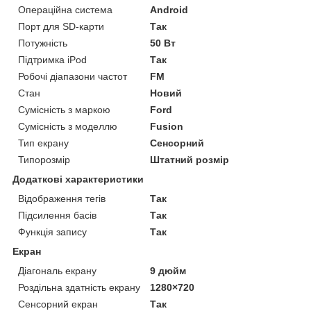
Операційна система
Android
Порт для SD-карти
Так
Потужність
50 Вт
Підтримка iPod
Так
Робочі діапазони частот
FM
Стан
Новий
Сумісність з маркою
Ford
Сумісність з моделлю
Fusion
Тип екрану
Сенсорний
Типорозмір
Штатний розмір
Додаткові характеристики
Відображення тегів
Так
Підсилення басів
Так
Функція запису
Так
Екран
Діагональ екрану
9 дюйм
Роздільна здатність екрану
1280×720
Сенсорний екран
Так