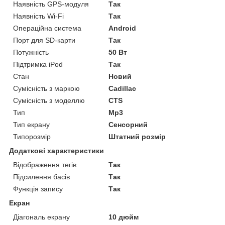
Наявність GPS-модуля
Так
Наявність Wi-Fi
Так
Операційна система
Android
Порт для SD-карти
Так
Потужність
50 Вт
Підтримка iPod
Так
Стан
Новий
Сумісність з маркою
Cadillac
Сумісність з моделлю
CTS
Тип
Mp3
Тип екрану
Сенсорний
Типорозмір
Штатний розмір
Додаткові характеристики
Відображення тегів
Так
Підсилення басів
Так
Функція запису
Так
Екран
Діагональ екрану
10 дюйм