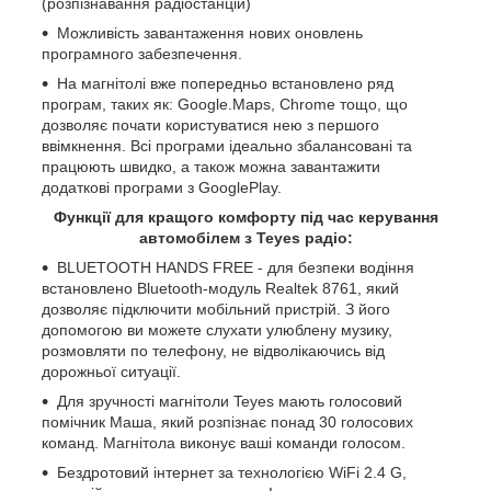
(розпізнавання радіостанцій)
Можливість завантаження нових оновлень
програмного забезпечення.
На магнітолі вже попередньо встановлено ряд
програм, таких як: Google.Maps, Chrome тощо, що
дозволяє почати користуватися нею з першого
ввімкнення. Всі програми ідеально збалансовані та
працюють швидко, а також можна завантажити
додаткові програми з GooglePlay.
Функції для кращого комфорту під час керування
автомобілем з Teyes радіо:
BLUETOOTH HANDS FREE - для безпеки водіння
встановлено Bluetooth-модуль Realtek 8761, який
дозволяє підключити мобільний пристрій. З його
допомогою ви можете слухати улюблену музику,
розмовляти по телефону, не відволікаючись від
дорожньої ситуації.
Для зручності магнітоли Teyes мають голосовий
помічник Маша, який розпізнає понад 30 голосових
команд. Магнітола виконує ваші команди голосом.
Бездротовий інтернет за технологією WiFi 2.4 G,