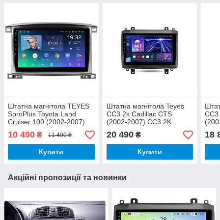
Штатна магнітола TEYES
Штатна магнітола Teyes
Штат
SproPlus Toyota Land
CC3 2k Cadillac CTS
CC3 
Cruiser 100 (2002-2007)
(2002-2007) CC3 2K
(200
4+64GB
10 490
20 490
18 
₴
₴
11 490 ₴
Купити
Купити
Акційні пропозиції та новинки