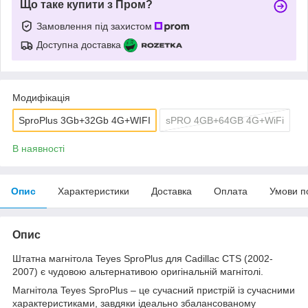
Що таке купити з Пром?
Замовлення під захистом
Доступна доставка
Модифікація
SproPlus 3Gb+32Gb 4G+WIFI
sPRO 4GB+64GB 4G+WiFi
В наявності
Опис
Характеристики
Доставка
Оплата
Умови п
Опис
Штатна магнітола Teyes SproPlus для Cadillac CTS (2002-
2007) є чудовою альтернативою оригінальній магнітолі.
Магнітола Teyes SproPlus – це сучасний пристрій із сучасними
характеристиками, завдяки ідеально збалансованому