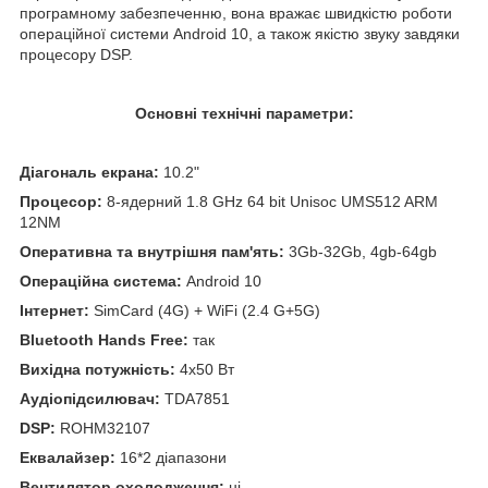
програмному забезпеченню, вона вражає швидкістю роботи
операційної системи Android 10, а також якістю звуку завдяки
процесору DSP.
Основні технічні параметри:
Діагональ екрана:
10.2"
Процесор:
8-ядерний 1.8 GHz 64 bit Unisoc UMS512 ARM
12NM
Оперативна та внутрішня пам'ять:
3Gb-32Gb, 4gb-64gb
Операційна система:
Android 10
Інтернет:
SimCard (4G) + WiFi (2.4 G+5G)
Bluetooth Hands Free:
так
Вихідна потужність:
4x50 Вт
Аудіопідсилювач:
TDA7851
DSP:
ROHM32107
Еквалайзер:
16*2 діапазони
Вентилятор охолодження:
ні