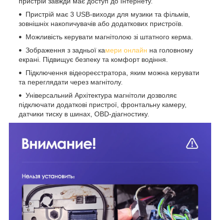
пристрій завжди має доступ до Інтернету.
Пристрій має 3 USB-виходи для музики та фільмів,
зовнішніх накопичувачів або додаткових пристроїв.
Можливість керувати магнітолою зі штатного керма.
Зображення з задньої ка
мери онлайн
на головному
екрані. Підвищує безпеку та комфорт водіння.
Підключення відеореєстратора, яким можна керувати
та переглядати через магнітолу.
Універсальний Архітектура магнітоли дозволяє
підключати додаткові пристрої, фронтальну камеру,
датчики тиску в шинах, OBD-діагностику.