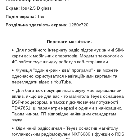
Екран:
Ips+2.5 D glass
Поділ екрана:
Так
Роздільна здатність екрана:
1280x720
Переваги магнітоли:
Для постійного Інтернету радіо підтримує знімні SIM-
карти всіх мобільних операторів. Модем з технологією
4G забезпечує швидку роботу з веб-сторінками.
Функція "один екран - два" програми" - ви можете
одночасно користуватися навігаційними картами та
переглядати відео з YouTube.
Для багатьох покупців якість звуку має вирішальний
вплив, якщо це для вас - то магнітола Teyes оснащена
DSP-процесором, а також підсилювачем потужності
TDA7851, ці параметри наразі є одними з найкращих.
Таким чином, ГП відповідає найвищим стандартам
звуку.
Відмінний радіосигнал - Teyes оснастив магнітолу
голландським радіомодулем NXP6686 з функцією RDS