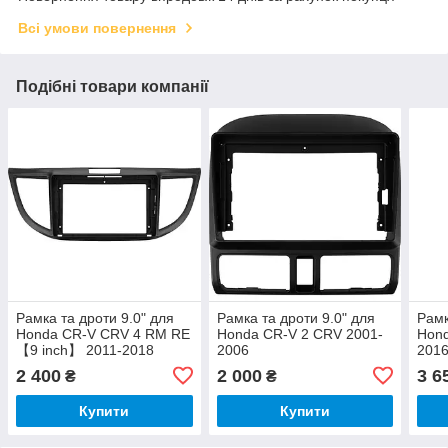
Всі умови повернення
Подібні товари компанії
Рамка та дроти 9.0" для
Рамка та дроти 9.0" для
Рамк
Honda CR-V CRV 4 RM RE
Honda CR-V 2 CRV 2001-
Hon
【9 inch】 2011-2018
2006
2016
2 400
2 000
3 6
₴
₴
Купити
Купити