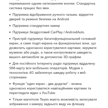
перемикання одним натисканням кнопки. Стандартна
система працює без змін.
Підтримка відображення ручного гальма, відкриття
дверей та ременя безпеки на Android.
Підтримка стандартних камер
Підтримує бездротовий CarPlay / AndroidAuto.
Пристрій підтримує багатофункціональний головний
екран, а саме поділ екрана на функціональні зони, що
дозволить одночасно користуватися картами, керувати
музикою або радіо, а також контролювати швидкість
вашого автомобіля за допомогою 3D-графіки.
Для постійного Інтернету радіо підтримує віддалену
SIM-карту всіх мобільних операторів. Модем з
технологією 4G забезпечує швидку роботу з веб-
сторінками.
Функція "один екран - два додатки" - можна
одночасно користуватися навігаційними картами та
переглядати відео з YouTube.
Тільки магнітоли Teyes мають можливість записувати
зображення з камеру заднього виду на флешку.