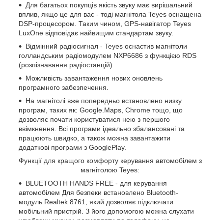
Для багатьох покупців якість звуку має вирішальний
вплив, якщо це для вас - тоді магнітола Teyes оснащена
DSP-процесором. Таким чином, GPS-навігатор Teyes
LuxOne відповідає найвищим стандартам звуку.
Відмінний радіосигнал - Teyes оснастив магнітоли
голландським радіомодулем NXP6686 з функцією RDS
(розпізнавання радіостанцій)
Можливість завантаження нових оновлень
програмного забезпечення.
На магнітолі вже попередньо встановлено низку
програм, таких як: Google.Maps, Chrome тощо, що
дозволяє почати користуватися нею з першого
ввімкнення. Всі програми ідеально збалансовані та
працюють швидко, а також можна завантажити
додаткові програми з GooglePlay.
Функції для кращого комфорту керування автомобілем з
магнітолою Teyes:
BLUETOOTH HANDS FREE - для керування
автомобілем Для безпеки встановлено Bluetooth-
модуль Realtek 8761, який дозволяє підключати
мобільний пристрій. З його допомогою можна слухати