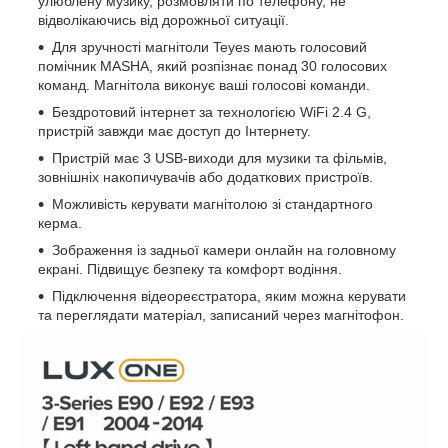
улюблену музику, розмовляти по телефону, не
відволікаючись від дорожньої ситуації.
Для зручності магнітоли Teyes мають голосовий
помічник MASHA, який розпізнає понад 30 голосових
команд. Магнітола виконує ваші голосові команди.
Бездротовий інтернет за технологією WiFi 2.4 G,
пристрій завжди має доступ до Інтернету.
Пристрій має 3 USB-виходи для музики та фільмів,
зовнішніх накопичувачів або додаткових пристроїв.
Можливість керувати магнітолою зі стандартного
керма.
Зображення із задньої камери онлайн на головному
екрані. Підвищує безпеку та комфорт водіння.
Підключення відеореєстратора, яким можна керувати
та переглядати матеріал, записаний через магнітофон.