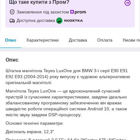
Що таке купити з Пром?
Замовлення під захистом
Доступна доставка
Опис
Характеристики
Доставка
Оплата
Умови п
Опис
Штатна магнітола Teyes LuxOne для BMW 3-ї серії E90 E91
E92 E93 (2004-2014) року випуску є чудовою альтернативою
оригінальній магнітолі.
Магнітола Teyes LuxOne — це вдосконалений сучасний
пристрій із сучасними характеристиками, завдяки ідеально
збалансованому програмному забезпеченню він вражає
швидкістю роботи операційної системи Android 10, а також
якістю звуку завдяки DSP-процесору.
Основні технічні параметри:
Діагональ екрана: 12,3"
Процесор: 8-ядерний 2,0 ГГц 64 біт 2*Cortex A75+6*Cortex