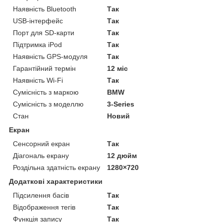
Наявність Bluetooth
Так
USB-інтерфейс
Так
Порт для SD-карти
Так
Підтримка iPod
Так
Наявність GPS-модуля
Так
Гарантійний термін
12 міс
Наявність Wi-Fi
Так
Сумісність з маркою
BMW
Сумісність з моделлю
3-Series
Стан
Новий
Екран
Сенсорний екран
Так
Діагональ екрану
12 дюйм
Роздільна здатність екрану
1280×720
Додаткові характеристики
Підсилення басів
Так
Відображення тегів
Так
Функція запису
Так