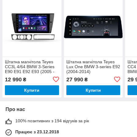
Штатна магнітола Teyes
Штатна магнітола Teyes
Штат
CC3L 4/64 BMW 3-Series
Lux One BMW 3-series E92
CC4 
E90 E91 E92 E93 (2005 -
(2004-2014)
BMW 
2013)
E90/
12 990
27 990
29 
₴
₴
2013
Купити
Купити
Про нас
100% позитивних з 194 відгуків за рік
Працює з 23.12.2018