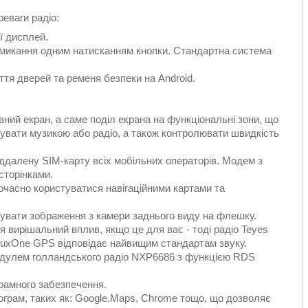
еваги радіо:
ї дисплей.
ремикання одним натисканням кнопки. Стандартна система
ття дверей та ременя безпеки на Android.
ний екран, а саме поділ екрана на функціональні зони, що
увати музикою або радіо, а також контролювати швидкість
віддалену SIM-карту всіх мобільних операторів. Модем з
сторінками.
ночасно користуватися навігаційними картами та
сувати зображення з камери заднього виду на флешку.
я вирішальний вплив, якщо це для вас - тоді радіо Teyes
uxOne GPS відповідає найвищим стандартам звуку.
модулем голландського радіо NXP6686 з функцією RDS
рамного забезпечення.
ограм, таких як: Google.Maps, Chrome тощо, що дозволяє