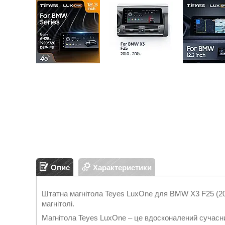
Опис
Характеристики
Штатна магнітола Teyes LuxOne для BMW X3 F25 (20
магнітолі.
Магнітола Teyes LuxOne – це вдосконалений сучасни