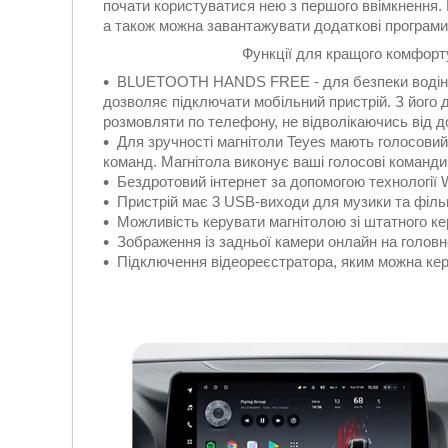
почати користуватися нею з першого ввімкнення.
а також можна завантажувати додаткові програми 
Функції для кращого комфорту
BLUETOOTH HANDS FREE - для безпеки водіння 
дозволяє підключати мобільний пристрій. З його
розмовляти по телефону, не відволікаючись від до
Для зручності магнітоли Teyes мають голосови
команд. Магнітола виконує ваші голосові команди
Бездротовий інтернет за допомогою технології W
Пристрій має 3 USB-виходи для музики та фільм
Можливість керувати магнітолою зі штатного ке
Зображення із задньої камери онлайн на головн
Підключення відеореєстратора, яким можна керу