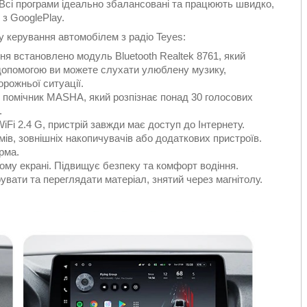
 Всі програми ідеально збалансовані та працюють швидко,
з GooglePlay.
 керування автомобілем з радіо Teyes:
встановлено модуль Bluetooth Realtek 8761, який
 допомогою ви можете слухати улюблену музику,
рожньої ситуації.
й помічник MASHA, який розпізнає понад 30 голосових
.
iFi 2.4 G, пристрій завжди має доступ до Інтернету.
ів, зовнішніх накопичувачів або додаткових пристроїв.
рма.
ому екрані. Підвищує безпеку та комфорт водіння.
вати та переглядати матеріал, знятий через магнітолу.