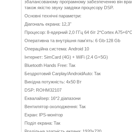
збалансованому програмному забезпеченню він вража
також якістю звуку завдяки процесору DSP.
Основні технічні параметри:
Діагональ екрана: 12,3"
Процесор: 8-ядерний 2,0 ГГц 64 біт 2*Cortex A75+6
Оперативна та внутрішня пам'ять: 6 Gb-128 Gb
Операційна система: Android 10
Інтернет: SimCard (4G) + WiFi (2.4 G+5G)
Bluetooth Hands Free: Так
Бездротовий Carplay/AndroidAuto: Так
Вихідна потужність: 4x50 Вт
DSP: ROHM32107
Еквалайзер: 16*2 діапазони
Вентилятор охолодження: Так
Екран: IPS-монітор
Поділ екрана: Так
Роздільна здатність екрана: 1920x720