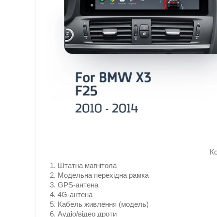
К
Штатна магнітола
Модельна перехідна рамка
GPS-антена
4G-антена
Кабель живлення (модель)
Аудіо/відео дроти