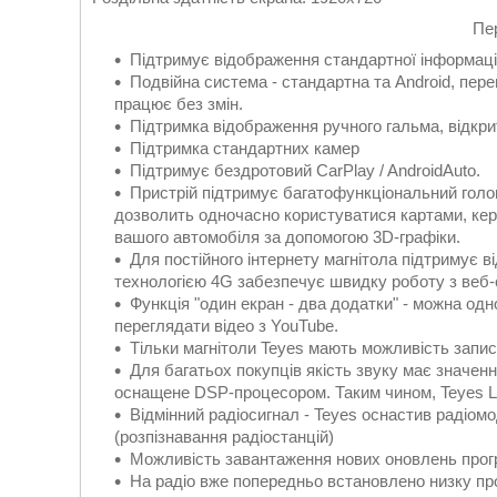
Пер
Підтримує відображення стандартної інформаці
Подвійна система - стандартна та Android, пе
працює без змін.
Підтримка відображення ручного гальма, відкри
Підтримка стандартних камер
Підтримує бездротовий CarPlay / AndroidAuto.
Пристрій підтримує багатофункціональний голов
дозволить одночасно користуватися картами, кер
вашого автомобіля за допомогою 3D-графіки.
Для постійного інтернету магнітола підтримує 
технологією 4G забезпечує швидку роботу з веб-
Функція "один екран - два додатки" - можна од
переглядати відео з YouTube.
Тільки магнітоли Teyes мають можливість запи
Для багатьох покупців якість звуку має значенн
оснащене DSP-процесором. Таким чином, Teyes L
Відмінний радіосигнал - Teyes оснастив радіо
(розпізнавання радіостанцій)
Можливість завантаження нових оновлень прог
На радіо вже попередньо встановлено низку пр