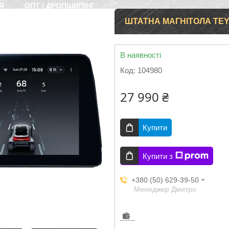
Я
ОПТ / ДРОПШИПІНГ
ШТАТНА МАГНІТОЛА TEYE
В наявності
Код:
104980
27 990 ₴
Купити
Купити з
+380 (50) 629-39-50
Менеджер Дмитро