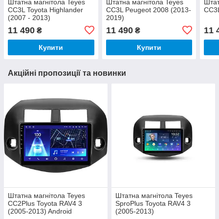
Штатна магнітола Teyes
Штатна магнітола Teyes
Штат
CC3L Toyota Highlander
CC3L Peugeot 2008 (2013-
CC3L
(2007 - 2013)
2019)
11 490
11 490
11 
₴
₴
Купити
Купити
Акційні пропозиції та новинки
Штатна магнітола Teyes
Штатна магнітола Teyes
CC2Plus Toyota RAV4 3
SproPlus Toyota RAV4 3
(2005-2013) Android
(2005-2013)