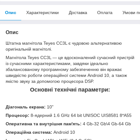
Опис
Характеристики
Доставка
Оплата
Умови п
Опис
Штатна магнітола Teyes CC3L є чудовою альтернативою
оригінальній магнітолі.
Магнітола Teyes CC3L — це вдосконалений сучасний пристрій
із сучасними характеристиками, завдяки ідеально
збалансованому програмному забезпеченню він вражає
швидкістю роботи операційної системи Android 10, а також
якістю звуку за допомогою процесора DSP.
Основні технічні параметри:
Діагональ екрана:
10"
Процесор:
8-ядерний 1.6 GHz 64 bit UNISOC UIS8581 8*A55
Оперативна та внутрішня пам'ять:
4 Gb-32 Gb\4 Gb-64 Gb
Операційна система:
Android 10