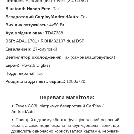
Інтернет:
SimCard (4G) + WiFi (2.4 G+5G)
Bluetooth Hands Free:
Так
Бездротовий Carplay/AndroidAuto:
Так
Вихідна потужність:
4x50 Вт
Аудіопідсилювач:
TDA7388
DSP:
ADAU1701+ ROHM32107 dual DSP
Еквалайзер:
27-смуговий
Вентилятор охолодження:
Так (самоналаштовується)
Екран:
IPS+2.5 D glass
Поділ екрана:
Так
Роздільна здатність екрана:
1280x720
Переваги магнітоли:
Teyes CC3L підтримує бездротовий CarPlay /
AndroidAuto.
Пристрій підтримує багатофункціональний основний
екран, а саме поділ екрана на функціональні зони, що
дозволить одночасно користуватися картами, керувати