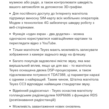
музикою або радіо, а також контролювати швидкість
вашого автомобіля за допомогою 3D-графіки.
Для постійного доступу до Інтернету магнітола
підтримує виносну SIM-карту всіх мобільних операторів.
Модем з технологією 4G забезпечує швидку роботу з
веб-сторінками.
Функція «один екран - два додатки» - можна
одночасно користуватися навігаційними картами та
переглядати відео з YouTube.
Тільки магнітоли Teyes мають можливість записувати
зображення з камери заднього виду на флешку.
Багато покупців задоволені якістю звуку, яка має
вирішальний вплив, якщо це для вас - то магнітола
Teyes оснащена двома DSP-процесорами, а також
підсилювачем потужності TDA7388, ці параметри наразі
є одними з найкращий. Таким чином, Штатна магнітола
Teyes CC3 відповідає найвищим стандартам звуку.
Відмінний радіосигнал - Teyes оснастив магнітолу
голландським радіомодулем NXP6686 з функцією RDS
(розпізнавання радіостанцій)
Можливість завантаження нових оновлень