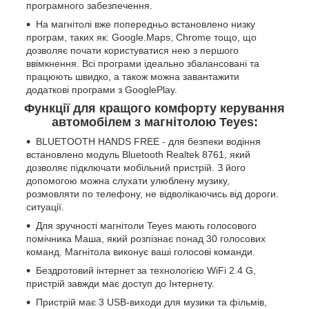
програмного забезпечення.
На магнітолі вже попередньо встановлено низку
програм, таких як: Google.Maps, Chrome тощо, що
дозволяє почати користуватися нею з першого
ввімкнення. Всі програми ідеально збалансовані та
працюють швидко, а також можна завантажити
додаткові програми з GooglePlay.
Функції для кращого комфорту керування
автомобілем з магнітолою Teyes:
BLUETOOTH HANDS FREE - для безпеки водіння
встановлено модуль Bluetooth Realtek 8761, який
дозволяє підключати мобільний пристрій. З його
допомогою можна слухати улюблену музику,
розмовляти по телефону, не відволікаючись від дороги.
ситуації.
Для зручності магнітоли Teyes мають голосового
помічника Маша, який розпізнає понад 30 голосових
команд. Магнітола виконує ваші голосові команди.
Бездротовий інтернет за технологією WiFi 2.4 G,
пристрій завжди має доступ до Інтернету.
Пристрій має 3 USB-виходи для музики та фільмів,