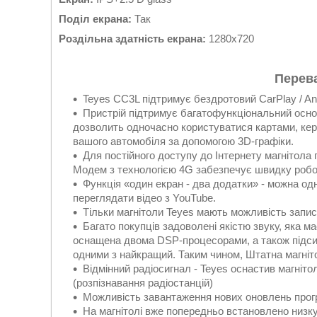
Поділ екрана:
Так
Роздільна здатність екрана:
1280x720
Перева
Teyes CC3L підтримує бездротовий CarPlay / An
Пристрій підтримує багатофункціональний основ
дозволить одночасно користуватися картами, кер
вашого автомобіля за допомогою 3D-графіки.
Для постійного доступу до Інтернету магнітола 
Модем з технологією 4G забезпечує швидку робот
Функція «один екран - два додатки» - можна од
переглядати відео з YouTube.
Тільки магнітоли Teyes мають можливість запи
Багато покупців задоволені якістю звуку, яка м
оснащена двома DSP-процесорами, а також підси
одними з найкращий. Таким чином, Штатна магніт
Відмінний радіосигнал - Teyes оснастив магні
(розпізнавання радіостанцій)
Можливість завантаження нових оновлень прог
На магнітолі вже попередньо встановлено низку