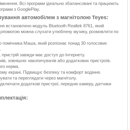
імкнення. Всі програми ідеально збалансовані та працюють
грами з GooglePlay.
рування автомобілем з магнітолою Teyes:
встановлено модуль Bluetooth Realtek 8761, який
 допомогою можна слухати улюблену музику, розмовляти по
о помічника Маша, який розпізнає понад 30 голосових
.
, пристрій завжди має доступ до Інтернету.
ів, зовнішніх накопичувачів або додаткових пристроїв.
го керма.
ому екрані. Підвищує безпеку та комфорт водіння.
вати та переглядати через магнітолу.
ідключати додаткові пристрої, передню камеру, датчики
плектація: