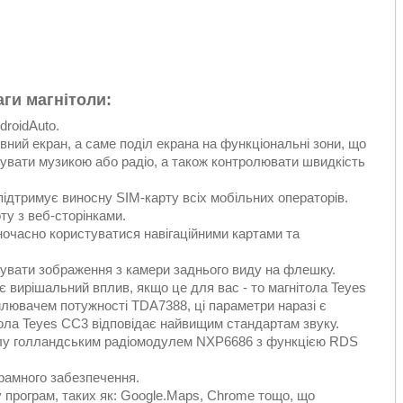
ги магнітоли:
droidAuto.
ний екран, а саме поділ екрана на функціональні зони, що
увати музикою або радіо, а також контролювати швидкість
підтримує виносну SIM-карту всіх мобільних операторів.
у з веб-сторінками.
ночасно користуватися навігаційними картами та
сувати зображення з камери заднього виду на флешку.
ає вирішальний вплив, якщо це для вас - то магнітола Teyes
лювачем потужності TDA7388, ці параметри наразі є
ола Teyes CC3 відповідає найвищим стандартам звуку.
толу голландським радіомодулем NXP6686 з функцією RDS
рамного забезпечення.
 програм, таких як: Google.Maps, Chrome тощо, що