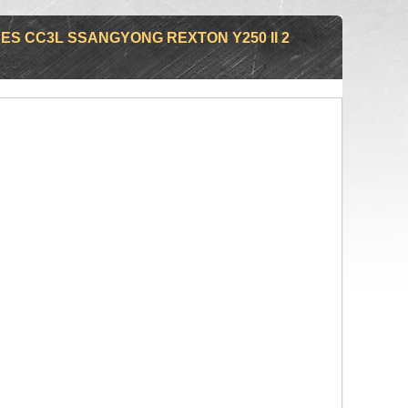
S CC3L SSANGYONG REXTON Y250 II 2