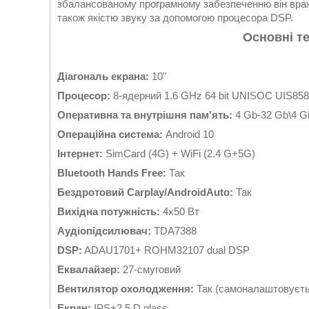
збалансованому програмному забезпеченню він вража
також якістю звуку за допомогою процесора DSP.
Основні те
Діагональ екрана:
10"
Процесор:
8-ядерний 1.6 GHz 64 bit UNISOC UIS858
Оперативна та внутрішня пам'ять:
4 Gb-32 Gb\4 G
Операційна система:
Android 10
Інтернет:
SimCard (4G) + WiFi (2.4 G+5G)
Bluetooth Hands Free:
Так
Бездротовий Carplay/AndroidAuto:
Так
Вихідна потужність:
4x50 Вт
Аудіопідсилювач:
TDA7388
DSP:
ADAU1701+ ROHM32107 dual DSP
Еквалайзер:
27-смуговий
Вентилятор охолодження:
Так (самоналаштовуєть
Екран:
IPS+2.5 D glass