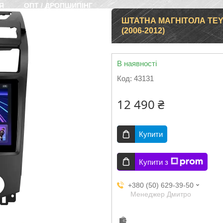
Я
ОПТ / ДРОПШИПІНГ
ШТАТНА МАГНІТОЛА TEYE
(2006-2012)
В наявності
Код:
43131
12 490 ₴
Купити
Купити з
+380 (50) 629-39-50
Менеджер Дмитро