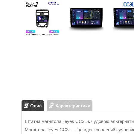
Опис
Характеристики
Штатна магнітола Teyes CC3L є чудовою альтернатив
Магнітола Teyes CC3L — це вдосконалений сучасний 