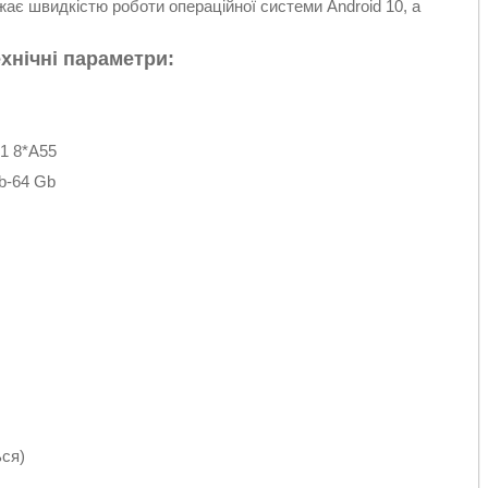
є швидкістю роботи операційної системи Android 10, а
хнічні параметри:
1 8*A55
b-64 Gb
ся)