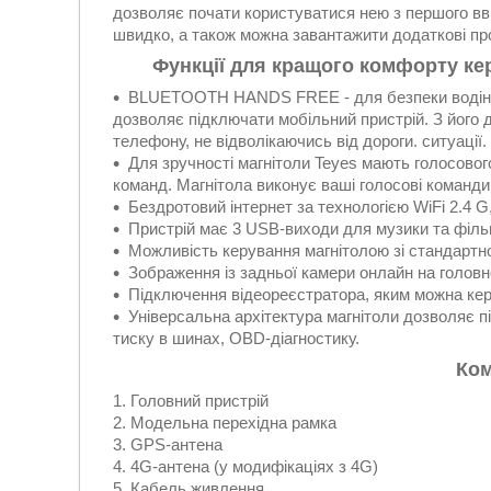
дозволяє почати користуватися нею з першого вв
швидко, а також можна завантажити додаткові про
Функції для кращого комфорту ке
BLUETOOTH HANDS FREE - для безпеки водіння 
дозволяє підключати мобільний пристрій. З його
телефону, не відволікаючись від дороги. ситуації.
Для зручності магнітоли Teyes мають голосовог
команд. Магнітола виконує ваші голосові команди
Бездротовий інтернет за технологією WiFi 2.4 G
Пристрій має 3 USB-виходи для музики та фільм
Можливість керування магнітолою зі стандартно
Зображення із задньої камери онлайн на головн
Підключення відеореєстратора, яким можна керу
Універсальна архітектура магнітоли дозволяє п
тиску в шинах, OBD-діагностику.
Ком
Головний пристрій
Модельна перехідна рамка
GPS-антена
4G-антена (у модифікаціях з 4G)
Кабель живлення