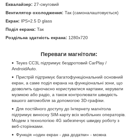
Еквалайзер:
27-смуговий
Вентилятор охолодження:
Так (самоналаштовується)
Екран:
IPS+2.5 D glass
Поділ екрана:
Так
Роздільна здатність екрана:
1280x720
Переваги магнітоли:
Teyes CC3L підтримує бездротовий CarPlay /
AndroidAuto.
Пристрій підтримує багатофункціональний основний
екран, а саме поділ екрана на функціональні зони, що
дозволить одночасно користуватися картами, керувати
музикою або радіо, а також контролювати швидкість
вашого автомобіля за допомогою 3D-графіки.
Для постійного доступу до Інтернету магнітола
підтримує виносну SIM-карту всіх мобільних операторів.
Модем з технологією 4G забезпечує швидку роботу з
веб-сторінками.
Функція «один екран - два додатки» - можна