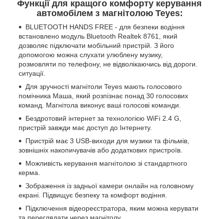
Функції для кращого комфорту керування
автомобілем з магнітолою Teyes:
BLUETOOTH HANDS FREE - для безпеки водіння
встановлено модуль Bluetooth Realtek 8761, який
дозволяє підключати мобільний пристрій. З його
допомогою можна слухати улюблену музику,
розмовляти по телефону, не відволікаючись від дороги.
ситуації.
Для зручності магнітоли Teyes мають голосового
помічника Маша, який розпізнає понад 30 голосових
команд. Магнітола виконує ваші голосові команди.
Бездротовий інтернет за технологією WiFi 2.4 G,
пристрій завжди має доступ до Інтернету.
Пристрій має 3 USB-виходи для музики та фільмів,
зовнішніх накопичувачів або додаткових пристроїв.
Можливість керування магнітолою зі стандартного
керма.
Зображення із задньої камери онлайн на головному
екрані. Підвищує безпеку та комфорт водіння.
Підключення відеореєстратора, яким можна керувати
та переглядати через магнітолу.