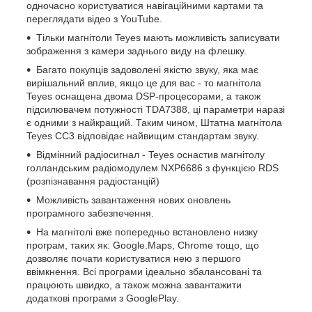
одночасно користуватися навігаційними картами та
переглядати відео з YouTube.
Тільки магнітоли Teyes мають можливість записувати
зображення з камери заднього виду на флешку.
Багато покупців задоволені якістю звуку, яка має
вирішальний вплив, якщо це для вас - то магнітола
Teyes оснащена двома DSP-процесорами, а також
підсилювачем потужності TDA7388, ці параметри наразі
є одними з найкращий. Таким чином, Штатна магнітола
Teyes CC3 відповідає найвищим стандартам звуку.
Відмінний радіосигнал - Teyes оснастив магнітолу
голландським радіомодулем NXP6686 з функцією RDS
(розпізнавання радіостанцій)
Можливість завантаження нових оновлень
програмного забезпечення.
На магнітолі вже попередньо встановлено низку
програм, таких як: Google.Maps, Chrome тощо, що
дозволяє почати користуватися нею з першого
ввімкнення. Всі програми ідеально збалансовані та
працюють швидко, а також можна завантажити
додаткові програми з GooglePlay.