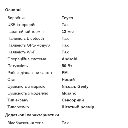
Основні
Виробник
Teyes
USB-інтерфейс
Так
Гарантійний термін
12 міс
Наявність Bluetooth
Так
Наявність GPS-модуля
Так
Наявність Wi-Fi
Так
Операційна система
Android
Потужність
50 Вт
Робочі діапазони частот
FM
Стан
Новий
Сумісність з маркою
Nissan, Geely
Сумісність з моделлю
Murano
Тип екрану
Сенсорний
Типорозмір
Штатний розмір
Додаткові характеристики
Відображення тегів
Так