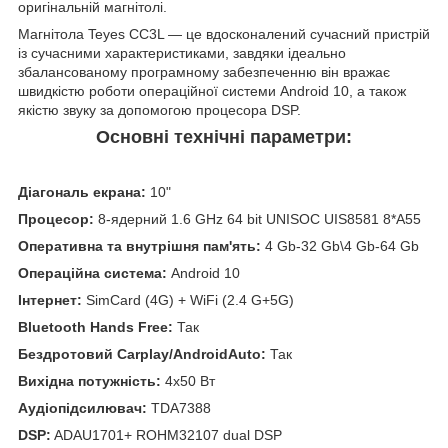
оригінальній магнітолі.
Магнітола Teyes CC3L — це вдосконалений сучасний пристрій
із сучасними характеристиками, завдяки ідеально
збалансованому програмному забезпеченню він вражає
швидкістю роботи операційної системи Android 10, а також
якістю звуку за допомогою процесора DSP.
Основні технічні параметри:
Діагональ екрана:
10"
Процесор:
8-ядерний 1.6 GHz 64 bit UNISOC UIS8581 8*A55
Оперативна та внутрішня пам'ять:
4 Gb-32 Gb\4 Gb-64 Gb
Операційна система:
Android 10
Інтернет:
SimCard (4G) + WiFi (2.4 G+5G)
Bluetooth Hands Free:
Так
Бездротовий Carplay/AndroidAuto:
Так
Вихідна потужність:
4x50 Вт
Аудіопідсилювач:
TDA7388
DSP:
ADAU1701+ ROHM32107 dual DSP