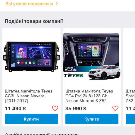
Всі умови повернення
Подібні товари компанії
Штатна магнітола Teyes
Штатна магнітола Teyes
Штат
CC3L Nissan Navara
CC4 Pro 2k 8+128 Gb
Spro
(2011-2017)
Nissan Murano 3 Z52
Z52 
2014-2020 10"
11 490
35 990
11 
₴
₴
Купити
Купити
Акційні пропозиції та новинки