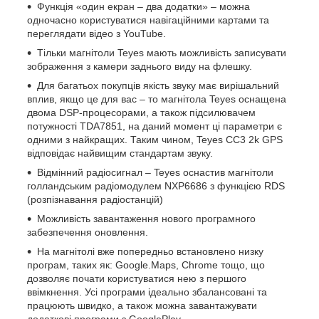
Функція «один екран – два додатки» – можна
одночасно користуватися навігаційними картами та
переглядати відео з YouTube.
Тільки магнітоли Teyes мають можливість записувати
зображення з камери заднього виду на флешку.
Для багатьох покупців якість звуку має вирішальний
вплив, якщо це для вас – то магнітола Teyes оснащена
двома DSP-процесорами, а також підсилювачем
потужності TDA7851, на даний момент ці параметри є
одними з найкращих. Таким чином, Teyes CC3 2k GPS
відповідає найвищим стандартам звуку.
Відмінний радіосигнал – Teyes оснастив магнітоли
голландським радіомодулем NXP6686 з функцією RDS
(розпізнавання радіостанцій)
Можливість завантаження нового програмного
забезпечення оновлення.
На магнітолі вже попередньо встановлено низку
програм, таких як: Google.Maps, Chrome тощо, що
дозволяє почати користуватися нею з першого
ввімкнення. Усі програми ідеально збалансовані та
працюють швидко, а також можна завантажувати
додаткові програми з GooglePlay.