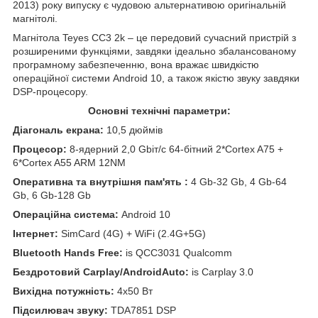
2013) року випуску є чудовою альтернативою оригінальній
магнітолі.
Магнітола Teyes CC3 2k – це передовий сучасний пристрій з
розширеними функціями, завдяки ідеально збалансованому
програмному забезпеченню, вона вражає швидкістю
операційної системи Android 10, а також якістю звуку завдяки
DSP-процесору.
Основні технічні параметри:
Діагональ екрана:
10,5 дюймів
Процесор:
8-ядерний 2,0 Gbіт/с 64-бітний 2*Cortex A75 +
6*Cortex A55 ARM 12NM
Оперативна та внутрішня пам'ять :
4 Gb-32 Gb, 4 Gb-64
Gb, 6 Gb-128 Gb
Операційна система:
Android 10
Інтернет:
SimCard (4G) + WiFi (2.4G+5G)
Bluetooth Hands Free:
is QCC3031 Qualcomm
Бездротовий Carplay/AndroidAuto:
is Carplay 3.0
Вихідна потужність:
4x50 Вт
Підсилювач звуку:
TDA7851 DSP