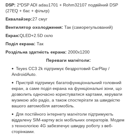
DSP:
2*DSP ADI adau1701 + Rohm32107 подвійний DSP
(27EQ + бас + фільтр)
Еквалайзер:
27 смуг
Вентилятор охолодження:
Так (саморегульований)
Екран:
QLED+2.5D скло
Поділ екрана:
Так
Роздільна здатність екрана:
2000x1200
Переваги магнітоли:
Teyes CC3 2k підтримує бездротовий CarPlay /
AndroidAuto.
Пристрій підтримує багатофункціональний головний
екран, а саме поділ екрана на функціональні зони, що
дозволить одночасно користуватися картами, керувати
музикою або радіо, а також спостерігати за швидкістю
вашого автомобіля автомобіль.
Для постійного інтернету магнітоли підтримують
віддалену SIM-картку всіх мобільних операторів. Модем
з технологією 4G забезпечує швидку роботу з веб-
сторінками.