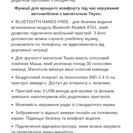
Функції для кращого комфорту під час керування
автомобілем з магнітолою Teyes:
BLUETOOTH HANDS FREE - для безпеки водіння
встановлено модуль Bluetooth Realtek 8761, який
дозволяє підключити мобільний пристрій. З його
допомогою можна слухати улюблену музику,
розмовляти по телефону, не відволікаючись від
дорожньої ситуації.
Для зручності магнітоли Teyes мають голосовий
помічник Маша, який розпізнає понад 30 голосових
команд. Магнітола виконує ваші голосові команди.
Бездротовий інтернет за технологією WiFi 2.4 G на
пристрої завжди є. Доступ до інтернету є. можливо.
Пристрій має 3 USB-виходи для музики та фільмів,
зовнішніх накопичувачів або додаткових пристроїв.
Можливість керування радіо зі стандартного керма.
Зображення із задньої камери онлайн на головному
екрані. Підвищує безпеку та комфорт водіння.
Підключення відеореєстратора, яким можна керувати
та переглядати через магнітолу.