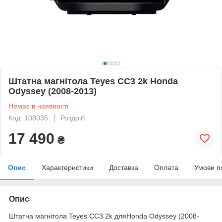
Штатна магнітола Teyes CC3 2k Honda
Odyssey (2008-2013)
Немає в наявності
Код: 108035
Роздріб
17 490
₴
Опис
Характеристики
Доставка
Оплата
Умови п
Опис
Штатна магнітола Teyes CC3 2k дляHonda Odyssey (2008-