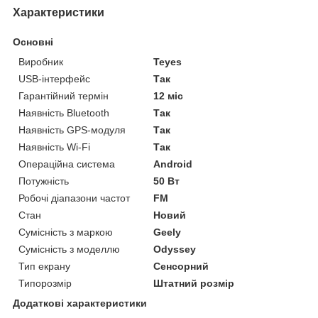
Характеристики
Основні
Виробник
Teyes
USB-інтерфейс
Так
Гарантійний термін
12 міс
Наявність Bluetooth
Так
Наявність GPS-модуля
Так
Наявність Wi-Fi
Так
Операційна система
Android
Потужність
50 Вт
Робочі діапазони частот
FM
Стан
Новий
Сумісність з маркою
Geely
Сумісність з моделлю
Odyssey
Тип екрану
Сенсорний
Типорозмір
Штатний розмір
Додаткові характеристики