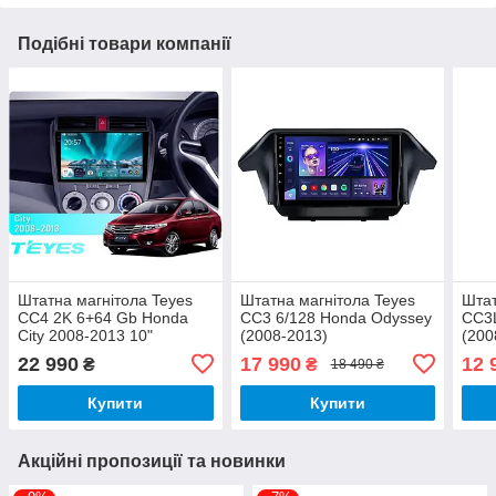
Подібні товари компанії
Штатна магнітола Teyes
Штатна магнітола Teyes
Штат
CC4 2K 6+64 Gb Honda
CC3 6/128 Honda Odyssey
CC3L
City 2008-2013 10"
(2008-2013)
(200
22 990
17 990
12 
₴
₴
18 490 ₴
Купити
Купити
Акційні пропозиції та новинки