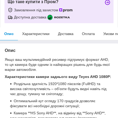
Що таке купити з Пром?
Замовлення під захистом
Доступна доставка
Опис
Характеристики
Доставка
Оплата
Умови п
Опис
Якщо ваш мультимедійний ресивер підтримує формат AHD,
то ця камера буде одним із найкращих рішень для будь-якої
марки автомобіля.
Характеристики камери заднього виду Teyes AHD 1080P:
Роздільна здатність 1920*1080 пікселів (FullHD) та
висока світлочутливість – об'єкти будуть видні навіть під
час дощу, туману чи снігопаду;
Оптимальний кут огляду 170 градусів дозволяє
фіксувати всі необхідні дорожні ситуації;
Камера **HS Sony AHD**, на відміну від **Sony AHD**,
має можливість регулювати кут огляду (повертати