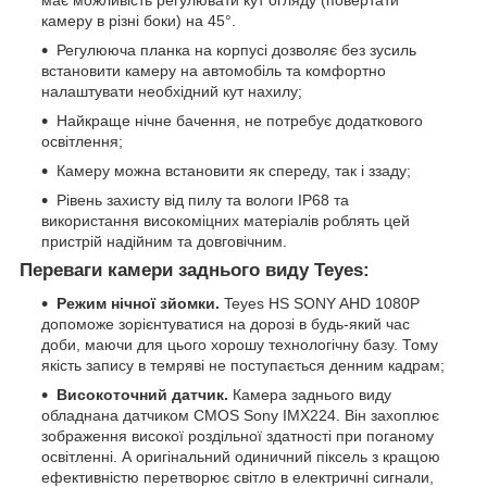
камеру в різні боки) на 45°.
Регулююча планка на корпусі дозволяє без зусиль
встановити камеру на автомобіль та комфортно
налаштувати необхідний кут нахилу;
Найкраще нічне бачення, не потребує додаткового
освітлення;
Камеру можна встановити як спереду, так і ззаду;
Рівень захисту від пилу та вологи IP68 та
використання високоміцних матеріалів роблять цей
пристрій надійним та довговічним.
Переваги камери заднього виду Teyes:
Режим нічної зйомки.
Teyes HS SONY AHD 1080P
допоможе зорієнтуватися на дорозі в будь-який час
доби, маючи для цього хорошу технологічну базу. Тому
якість запису в темряві не поступається денним кадрам;
Високоточний датчик.
Камера заднього виду
обладнана датчиком CMOS Sony IMX224. Він захоплює
зображення високої роздільної здатності при поганому
освітленні. А оригінальний одиничний піксель з кращою
ефективністю перетворює світло в електричні сигнали,