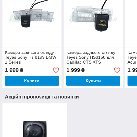
Камера заднього огляду
Камера заднього огляду
Каме
Teyes Sony Hs 8199 BMW
Teyes Sony HS8168 для
Teye
1 Series
Cadiilac CTS XTS
Acur
(E81/E87/F20/F21) 2004-
1 999
1 999
1 9
₴
₴
2017
Купити
Купити
Акційні пропозиції та новинки