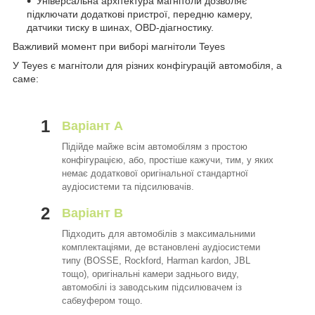
Універсальна архітектура магнітоли дозволяє
підключати додаткові пристрої, передню камеру,
датчики тиску в шинах, OBD-діагностику.
Важливий момент при виборі магнітоли Teyes
У Teyes є магнітоли для різних конфігурацій автомобіля, а
саме:
1
Варіант A
Підійде майже всім автомобілям з простою
конфігурацією, або, простіше кажучи, тим, у яких
немає додаткової оригінальної стандартної
аудіосистеми та підсилювачів.
2
Варіант B
Підходить для автомобілів з максимальними
комплектаціями, де встановлені аудіосистеми
типу (BOSSE, Rockford, Harman kardon, JBL
тощо), оригінальні камери заднього виду,
автомобілі із заводським підсилювачем із
сабвуфером тощо.