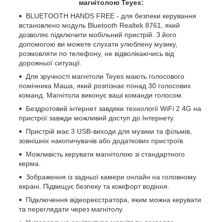
магнітолою Teyes:
BLUETOOTH HANDS FREE - для безпеки керування
встановлено модуль Bluetooth Realtek 8761, який
дозволяє підключити мобільний пристрій. З його
допомогою ви можете слухати улюблену музику,
розмовляти по телефону, не відволікаючись від
дорожньої ситуації.
Для зручності магнітоли Teyes мають голосового
помічника Маша, який розпізнає понад 30 голосових
команд. Магнітола виконує ваші команди голосом.
Бездротовий інтернет завдяки технології WiFi 2.4G на
пристрої завжди можливий доступ до Інтернету.
Пристрій має 3 USB-виходи для музики та фільмів,
зовнішніх накопичувачів або додаткових пристроїв.
Можливість керувати магнітолою зі стандартного
керма.
Зображення із задньої камери онлайн на головному
екрані. Підвищує безпеку та комфорт водіння.
Підключення відеореєстратора, яким можна керувати
та переглядати через магнітолу.