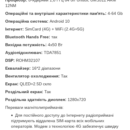
12NM
Операційні та внутрішні характеристики пам'ять:
4-64 Gb
Операційна система:
Android 10
Інтернет:
SimCard (4G) + WiFi (2.4G+5G)
Bluetooth Hands Free:
так
Вихідна потужність:
4x50 Вт
Аудіопідсилювач:
TDA7851
DSP:
ROHM32107
Еквалайзер:
16*2 діапазони
Вентилятор охолодження:
Так
Екран:
QLED+2.5D скло
Роздільний екран:
Так
Роздільна здатність дисплея:
1280x720
Переваги магнітолиприймачів:
Для постійного доступу до Інтернету радіоприймачі
підтримують віддалена SIM-карта всіх мобільних
операторів. Модем з технологією 4G забезпечує швидку