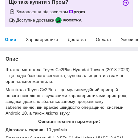
Що таке купити з Пром?
Замовлення під захистом
Доступна доставка
Опис
Характеристики
Доставка
Оплата
Умови п
Опис
Штатна магнітола Teyes Cc2Plus Hyundai Tucson (2018-2023)
– це радіо базового сегмента, чудова альтернатива заміні
оригінальної магнітоли.
Магнітола Teyes Cc2Plus – це мультимедійний пристрій
нового покоління із сучасними характеристиками пристрою,
завдяки ідеально збалансованому програмному
забезпеченню, він вражає швидкістю операційної системи
Android 10, а також якістю звуку.
Основні технічні параметри:
Діагональ екрана:
10 дюймів
Процесор:
8-ядерний 1,8 ГГц 64 біт Unisoc UMS512 ARM