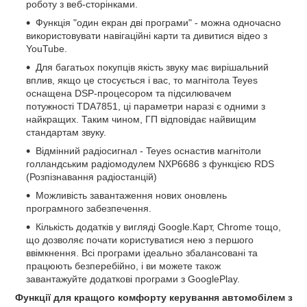
роботу з веб-сторінками.
Функція "один екран дві програми" - можна одночасно
використовувати навігаційні карти та дивитися відео з
YouTube.
Для багатьох покупців якість звуку має вирішальний
вплив, якщо це стосується і вас, то магнітола Teyes
оснащена DSP-процесором та підсилювачем
потужності TDA7851, ці параметри наразі є одними з
найкращих. Таким чином, ГП відповідає найвищим
стандартам звуку.
Відмінний радіосигнал - Teyes оснастив магнітоли
голландським радіомодулем NXP6686 з функцією RDS
(Розпізнавання радіостанцій)
Можливість завантаження нових оновлень
програмного забезпечення.
Кількість додатків у вигляді Google.Карт, Chrome тощо,
що дозволяє почати користуватися нею з першого
ввімкнення. Всі програми ідеально збалансовані та
працюють безперебійно, і ви можете також
завантажуйте додаткові програми з GooglePlay.
Функції для кращого комфорту керування автомобілем з