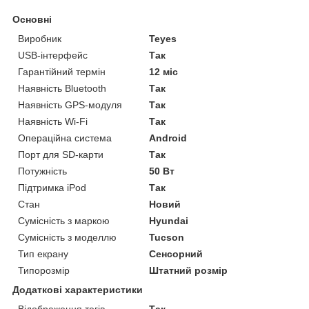
Основні
Виробник
Teyes
USB-інтерфейс
Так
Гарантійний термін
12 міс
Наявність Bluetooth
Так
Наявність GPS-модуля
Так
Наявність Wi-Fi
Так
Операційна система
Android
Порт для SD-карти
Так
Потужність
50 Вт
Підтримка iPod
Так
Стан
Новий
Сумісність з маркою
Hyundai
Сумісність з моделлю
Tucson
Тип екрану
Сенсорний
Типорозмір
Штатний розмір
Додаткові характеристики
Відображення тегів
Так