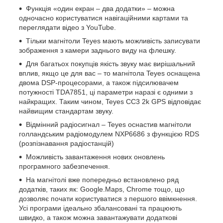
Функція «один екран – два додатки» – можна
одночасно користуватися навігаційними картами та
переглядати відео з YouTube.
Тільки магнітоли Teyes мають можливість записувати
зображення з камери заднього виду на флешку.
Для багатьох покупців якість звуку має вирішальний
вплив, якщо це для вас – то магнітола Teyes оснащена
двома DSP-процесорами, а також підсилювачем
потужності TDA7851, ці параметри наразі є одними з
найкращих. Таким чином, Teyes CC3 2k GPS відповідає
найвищим стандартам звуку.
Відмінний радіосигнал – Teyes оснастив магнітоли
голландським радіомодулем NXP6686 з функцією RDS
(розпізнавання радіостанцій)
Можливість завантаження нових оновлень
програмного забезпечення.
На магнітолі вже попередньо встановлено ряд
додатків, таких як: Google.Maps, Chrome тощо, що
дозволяє почати користуватися з першого ввімкнення.
Усі програми ідеально збалансовані та працюють
швидко, а також можна завантажувати додаткові