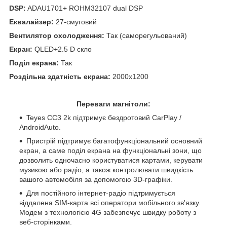
DSP:
ADAU1701+ ROHM32107 dual DSP
Еквалайзер:
27-смуговий
Вентилятор охолодження:
Так (саморегульований)
Екран:
QLED+2.5 D скло
Поділ екрана:
Так
Роздільна здатність екрана:
2000x1200
Переваги магнітоли:
Teyes CC3 2k підтримує бездротовий CarPlay /
AndroidAuto.
Пристрій підтримує багатофункціональний основний
екран, а саме поділ екрана на функціональні зони, що
дозволить одночасно користуватися картами, керувати
музикою або радіо, а також контролювати швидкість
вашого автомобіля за допомогою 3D-графіки.
Для постійного інтернет-радіо підтримується
віддалена SIM-карта всі оператори мобільного зв'язку.
Модем з технологією 4G забезпечує швидку роботу з
веб-сторінками.