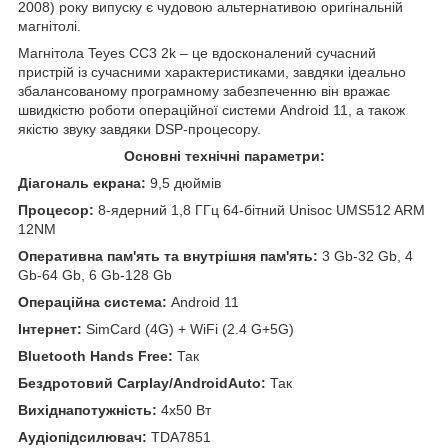
2008) року випуску є чудовою альтернативою оригінальній
магнітолі.
Магнітола Teyes CC3 2k – це вдосконалений сучасний
пристрій із сучасними характеристиками, завдяки ідеально
збалансованому програмному забезпеченню він вражає
швидкістю роботи операційної системи Android 11, а також
якістю звуку завдяки DSP-процесору.
Основні технічні параметри:
Діагональ екрана:
9,5 дюймів
Процесор:
8-ядерний 1,8 ГГц 64-бітний Unisoc UMS512 ARM
12NM
Оперативна пам'ять та внутрішня пам'ять:
3 Gb-32 Gb, 4
Gb-64 Gb, 6 Gb-128 Gb
Операційна система:
Android 11
Інтернет:
SimCard (4G) + WiFi (2.4 G+5G)
Bluetooth Hands Free:
Так
Бездротовий Carplay/AndroidAuto:
Так
Вихіднапотужність:
4x50 Вт
Аудіопідсилювач:
TDA7851