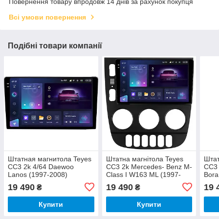
Повернення товару впродовж 14 днів за рахунок покупця
Всі умови повернення
Подібні товари компанії
Штатная магнитола Teyes
Штатна магнітола Teyes
Штат
CC3 2k 4/64 Daewoo
CC3 2k Mercedes- Benz M-
CC3 
Lanos (1997-2008)
Class I W163 ML (1997-
Bora
2005) CC3 2k 4GB+64GB,
19 490
19 490
19 
₴
₴
Чорний
Купити
Купити