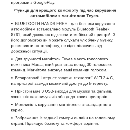
програми з GooglePlay.
Функції для кращого комфорту під час керування
автомобілем з магнітолою Teyes:
BLUETOOTH HANDS FREE - для безпеки керування
автомобілем встановлено модуль Bluetooth Realtek
8761, який дозволяє підключити мобільний пристрій. З
його допомогою ви можете слухати улюблену музику,
розмовляти по телефону, не відволікаючись від
дорожньої ситуації.
Для зручності магнітоли Teyes мають голосового
помічника Маша, який розпізнає понад 30 голосових
команд. Магнітола виконує ваші команди голосом.
Бездротовий інтернет завдяки технології WiFi 2.4 G,
на пристрої завжди можливий доступ до Інтернету.
Пристрій має 3 USB-виходи для музики та фільмів,
зовнішніх накопичувачів або додаткових пристроїв.
Можливість керування магнітолою зі стандартного
кермо.
Зображення із задньої камери онлайн на головному
екрані. Підвищує безпеку та комфорт водіння.