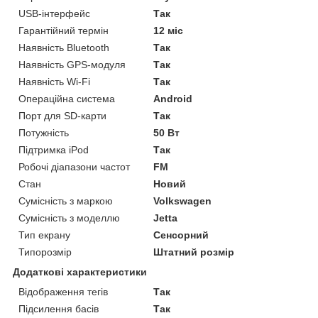
USB-інтерфейс
Так
Гарантійний термін
12 міс
Наявність Bluetooth
Так
Наявність GPS-модуля
Так
Наявність Wi-Fi
Так
Операційна система
Android
Порт для SD-карти
Так
Потужність
50 Вт
Підтримка iPod
Так
Робочі діапазони частот
FM
Стан
Новий
Сумісність з маркою
Volkswagen
Сумісність з моделлю
Jetta
Тип екрану
Сенсорний
Типорозмір
Штатний розмір
Додаткові характеристики
Відображення тегів
Так
Підсилення басів
Так