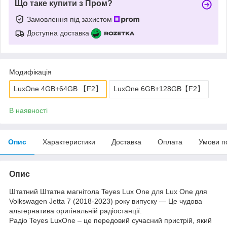
Що таке купити з Пром?
Замовлення під захистом
Доступна доставка
Модифікація
LuxOne 4GB+64GB 【F2】
LuxOne 6GB+128GB【F2】
В наявності
Опис
Характеристики
Доставка
Оплата
Умови п
Опис
Штатний Штатна магнітола Teyes Lux One для Lux One для
Volkswagen Jetta 7 (2018-2023) року випуску — Це чудова
альтернатива оригінальній радіостанції.
Радіо Teyes LuxOne – це передовий сучасний пристрій, який