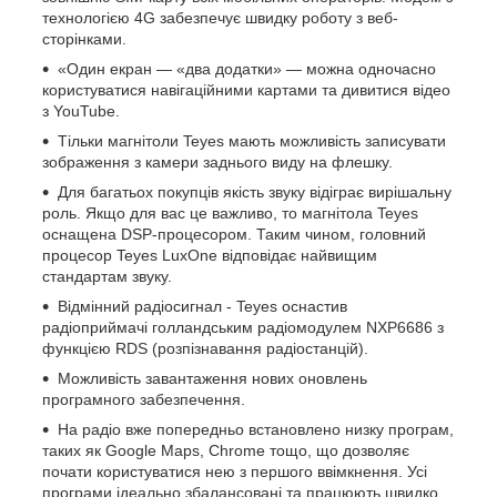
технологією 4G забезпечує швидку роботу з веб-
сторінками.
«Один екран — «два додатки» — можна одночасно
користуватися навігаційними картами та дивитися відео
з YouTube.
Тільки магнітоли Teyes мають можливість записувати
зображення з камери заднього виду на флешку.
Для багатьох покупців якість звуку відіграє вирішальну
роль. Якщо для вас це важливо, то магнітола Teyes
оснащена DSP-процесором. Таким чином, головний
процесор Teyes LuxOne відповідає найвищим
стандартам звуку.
Відмінний радіосигнал - Teyes оснастив
радіоприймачі голландським радіомодулем NXP6686 з
функцією RDS (розпізнавання радіостанцій).
Можливість завантаження нових оновлень
програмного забезпечення.
На радіо вже попередньо встановлено низку програм,
таких як Google Maps, Chrome тощо, що дозволяє
почати користуватися нею з першого ввімкнення. Усі
програми ідеально збалансовані та працюють швидко,