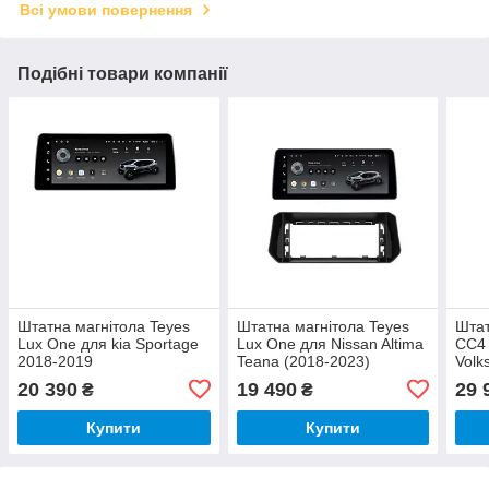
Всі умови повернення
Подібні товари компанії
Штатна магнітола Teyes
Штатна магнітола Teyes
Штат
Lux One для kia Sportage
Lux One для Nissan Altima
CC4 
2018-2019
Teana (2018-2023)
Volk
2022
20 390
19 490
29 
₴
₴
Купити
Купити