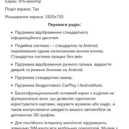
Екран: IPS-монітор
Поділ екрана: Так
Розширення екрана: 1920x720
Переваги радіо:
Підтримка відображення стандартного
інформаційного дисплея.
Подвійна система — стандартна та Android,
перемикання одним натисканням кнопки кнопка.
Стандартна система працює без змін.
Підтримка відображення ручного гальма, відкриття
дверей та ременя безпеки на Android.
Підтримка стандартних камер.
Підтримка бездротового CarPlay / AndroidAuto.
Багатофункціональний головний екран з поділом на
функціональні зони, що дозволяє одночасно
користуватися картами, керувати музикою або радіо, а
також контролювати швидкість вашого автомобіля за
допомогою 3D-графіки.
Для постійного інтернету магнітоли підтримують
зовнішню SIM-карту всіх мобільних операторів. Модем з