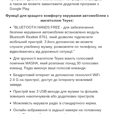
а також ви можете завантажити додаткові програми з
Google Play.
Функції для кращого комфорту керування автомобілем з
магнітолою Teyes:
"BLUETOOTH HANDS FREE - для забезпечення
безпеки керування автомобілем встановлено модуль
Bluetooth Realtek 8761, який дозволяє підключити
мобільний пристрій. З його допомогою ви можете
слухати улюблену музику, розмовляти по телефону, не
відволікаючись від дорожньої ситуації."
Для зручності магнітоли Teyes мають голосовий
помічник MASHA, який розпізнає понад 30 голосових
команд. Радіо виконує ваші голосові команди.
Бездротовий інтернет за допомогою технології WiFi
2.4 G на пристрої, доступ до Інтернету можливий
завжди.
Пристрій має 3 USB-виходи для музики та фільмів,
зовнішніх накопичувачів або додаткових пристроїв.
Можливість керувати радіо зі стандартного керма.
Онлайн-зображення із задньої камери на головному