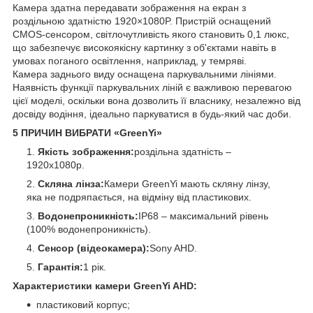
Камера здатна передавати зображення на екран з
роздільною здатністю 1920×1080P. Пристрій оснащений
CMOS-сенсором, світлочутливість якого становить 0,1 люкс,
що забезпечує високоякісну картинку з об'єктами навіть в
умовах поганого освітлення, наприклад, у темряві.
Камера заднього виду оснащена паркувальними лініями.
Наявність функції паркувальних ліній є важливою перевагою
цієї моделі, оскільки вона дозволить її власнику, незалежно від
досвіду водіння, ідеально паркуватися в будь-який час доби.
5 ПРИЧИН ВИБРАТИ «GreenYi»
Якість зображення:
роздільна здатність –
1920x1080p.
Скляна лінза:
Камери GreenYi мають скляну лінзу,
яка не подряпається, на відміну від пластикових.
Водонепроникність:
IP68 – максимальний рівень
(100% водонепроникність).
Сенсор (відеокамера):
Sony AHD.
Гарантія:
1 рік.
Характеристики камери GreenYi AHD:
пластиковий корпус;