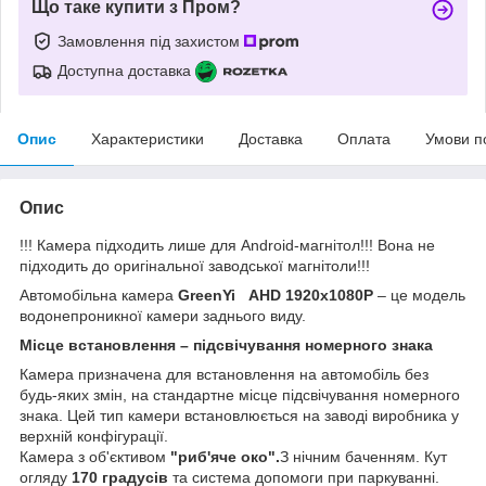
Що таке купити з Пром?
Замовлення під захистом
Доступна доставка
Опис
Характеристики
Доставка
Оплата
Умови п
Опис
!!! Камера підходить лише для Android-магнітол!!! Вона не
підходить до оригінальної заводської магнітоли!!!
Автомобільна камера
GreenYi AHD 1920x1080P
– це модель
водонепроникної камери заднього виду.
Місце встановлення – підсвічування номерного знака
Камера призначена для встановлення на автомобіль без
будь-яких змін, на стандартне місце підсвічування номерного
знака. Цей тип камери встановлюється на заводі виробника у
верхній конфігурації.
Камера з об'єктивом
"риб'яче око".
З нічним баченням. Кут
огляду
170 градусів
та система допомоги при паркуванні.