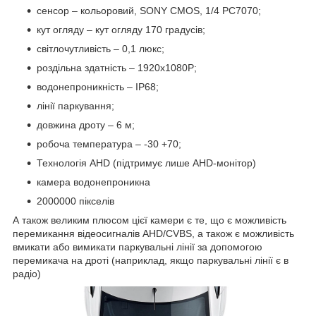
сенсор – кольоровий, SONY CMOS, 1/4 PC7070;
кут огляду – кут огляду 170 градусів;
світлочутливість – 0,1 люкс;
роздільна здатність – 1920x1080P;
водонепроникність – IP68;
лінії паркування;
довжина дроту – 6 м;
робоча температура – -30 +70;
Технологія AHD (підтримує лише AHD-монітор)
камера водонепроникна
2000000 пікселів
А також великим плюсом цієї камери є те, що є можливість
перемикання відеосигналів AHD/CVBS, а також є можливість
вмикати або вимикати паркувальні лінії за допомогою
перемикача на дроті (наприклад, якщо паркувальні лінії є в
радіо)