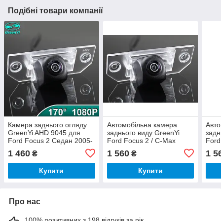
Подібні товари компанії
Камера заднього огляду
Автомобільна камера
Авто
GreenYi AHD 9045 для
заднього виду GreenYi
задн
Ford Focus 2 Седан 2005-
Ford Focus 2 / C-Max
Ford
2011 C-Max MK2
(2005-2012)
(200
1 460
1 560
1 5
₴
₴
Купити
Купити
Про нас
100% позитивних з 198 відгуків за рік