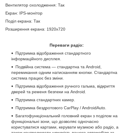
Вентилятор охолодження: Так
Екран: IPS-монітор
Поділ екрана: Так
Розширення екрана: 1920x720
Переваги радіо:
Підтримка відображення стандартного
інформаційного дисплея.
Подвійна система — стандартна та Android,
перемикання одним натисканням кнопки. Стандартна
система працює без зміни.
Підтримка відображення ручного гальма, відкриття
дверей та ременя безпеки на Android.
Підтримка стандартних камер.
Підтримка бездротового CarPlay / AndroidAuto.
Багатофункціональний головний екран з поділом на
функціональні зони, що дозволяє одночасно
користуватися картами, керувати музикою або радіо, а
також контролювати швидкість вашого автомобіля за