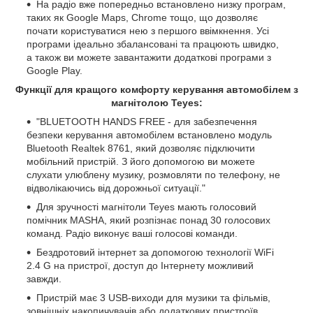
На радіо вже попередньо встановлено низку програм,
таких як Google Maps, Chrome тощо, що дозволяє
почати користуватися нею з першого ввімкнення. Усі
програми ідеально збалансовані та працюють швидко,
а також ви можете завантажити додаткові програми з
Google Play.
Функції для кращого комфорту керування автомобілем з
магнітолою Teyes:
"BLUETOOTH HANDS FREE - для забезпечення
безпеки керування автомобілем встановлено модуль
Bluetooth Realtek 8761, який дозволяє підключити
мобільний пристрій. З його допомогою ви можете
слухати улюблену музику, розмовляти по телефону, не
відволікаючись від дорожньої ситуації."
Для зручності магнітоли Teyes мають голосовий
помічник MASHA, який розпізнає понад 30 голосових
команд. Радіо виконує ваші голосові команди.
Бездротовий інтернет за допомогою технології WiFi
2.4 G на пристрої, доступ до Інтернету можливий
завжди.
Пристрій має 3 USB-виходи для музики та фільмів,
зовнішніх накопичувачів або додаткових пристроїв.