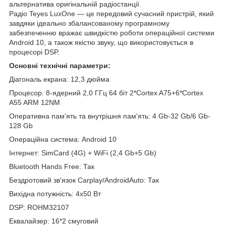
альтернатива оригінальній радіостанції.
Радіо Teyes LuxOne — це передовий сучасний пристрій, який
завдяки ідеально збалансованому програмному
забезпеченню вражає швидкістю роботи операційної системи
Android 10, а також якістю звуку, що використовується в
процесорі DSP.
Основні технічні параметри:
Діагональ екрана: 12,3 дюйма
Процесор: 8-ядерний 2,0 ГГц 64 біт 2*Cortex A75+6*Cortex
A55 ARM 12NM
Оперативна пам'ять та внутрішня пам'ять: 4 Gb-32 Gb/6 Gb-
128 Gb
Операційна система: Android 10
Інтернет: SimCard (4G) + WiFi (2,4 Gb+5 Gb)
Bluetooth Hands Free: Так
Бездротовий зв'язок Carplay/AndroidAuto: Так
Вихідна потужність: 4x50 Вт
DSP: ROHM32107
Еквалайзер: 16*2 смуговий