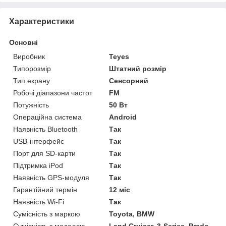
Характеристики
Основні
Виробник
Teyes
Типорозмір
Штатний розмір
Тип екрану
Сенсорний
Робочі діапазони частот
FM
Потужність
50 Вт
Операційна система
Android
Наявність Bluetooth
Так
USB-інтерфейс
Так
Порт для SD-карти
Так
Підтримка iPod
Так
Наявність GPS-модуля
Так
Гарантійний термін
12 міс
Наявність Wi-Fi
Так
Сумісність з маркою
Toyota, BMW
Сумісність з моделлю
Land Cruiser, 3-Series, Prado