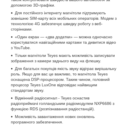
допомогою 3D-графіки.
Для постійного інтернету магнітоли підтримують
зовнішню SIM-карту всіх мобільних операторів. Модем з
технологією 4G забезпечує швидку роботу з веб-
сторінками.
«Один екран — «два додатки» — можна одночасно
користуватися навігаційними картами та дивитися відео
з YouTube.
Тільки магнітоли Teyes мають можливість записувати
зображення з камери заднього виду на флешку.
Для багатьох покупців якість звуку відіграє вирішальну
роль. Якщо для вас це важливо, то магнітола Teyes
оснащена DSP-процесором. Таким чином, головний
процесор Teyes LuxOne відповідає найвищим
стандартам звуку.
Відмінний радіосигнал - Teyes оснастив
радіоприймачі голландським радіомодулем NXP6686 з
функцією RDS (розпізнавання радіостанцій).
Можливість завантаження нових оновлень
програмного забезпечення.