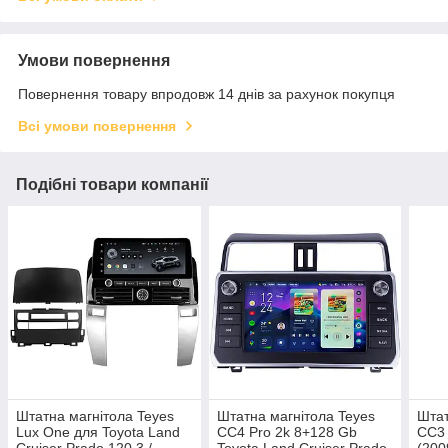
Умови повернення
Повернення товару впродовж 14 днів за рахунок покупця
Всі умови повернення
Подібні товари компанії
Штатна магнітола Teyes
Штатна магнітола Teyes
Штат
Lux One для Toyota Land
CC4 Pro 2k 8+128 Gb
CC3 
Cruiser Prado 120 3 /
Toyota Land Cruiser Prado
(200