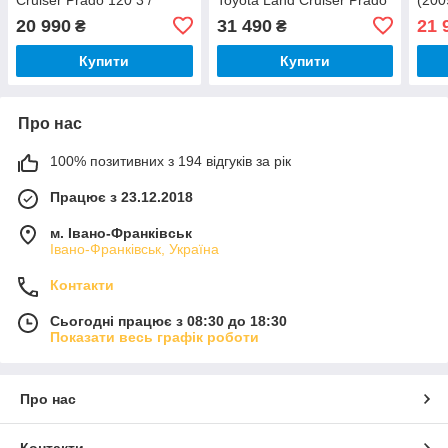
Lexus GX470 J120 2002-
150 LC150 2018+ B-MOD
6GB
20 990
31 490
21 
₴
₴
2009
9"
Купити
Купити
Про нас
100% позитивних з 194 відгуків за рік
Працює з 23.12.2018
м. Івано-Франківськ
Івано-Франківськ, Україна
Контакти
Сьогодні працює з 08:30 до 18:30
Показати весь графік роботи
Про нас
Контакти