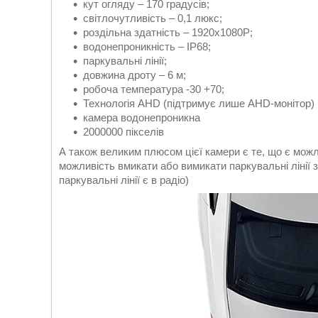
кут огляду – 170 градусів;
світлочутливість – 0,1 люкс;
роздільна здатність – 1920x1080P;
водонепроникність – IP68;
паркувальні лінії;
довжина дроту – 6 м;
робоча температура -30 +70;
Технологія AHD (підтримує лише AHD-монітор)
камера водонепроникна
2000000 пікселів
А також великим плюсом цієї камери є те, що є мож
можливість вмикати або вимикати паркувальні лінії 
паркувальні лінії є в радіо)