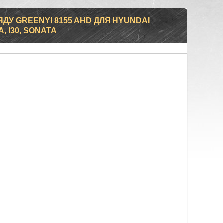
ДУ GREENYI 8155 AHD ДЛЯ HYUNDAI
, I30, SONATA