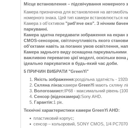
Місце встановлення – підсвічування номерного 
Камера призначена для встановлення на автомобіль 
номерного знака. Цей тип камери встановлюється на 
Камера з об'єктивом
"риб'яче око". З нічним баче
паркуванні.
Камера здатна передавати зображення на екран 
CMOS-сенсором, світлочутливість якого становит
об'єктами навіть за поганих умов освітлення, нап
Камера заднього виду оснащена паркувальними лі
важливою перевагою цієї моделі, оскільки вона д
ідеально паркуватися в будь-який час доби.
5 ПРИЧИН ВИБРАТИ "GreenYi"
Якість зображення:
роздільна здатність - 1920
Скляна лінза:
камери
GreenYi
мають скляну лін
Вологозахист:
IP68 - максимальний рівень (10
Сенсор (відеокамера):
Sony AHD.
Гарантія:
1 рік.
Технічні характеристики камери GreenYi AHD:
пластиковий корпус;
сенсор – кольоровий, SONY CMOS, 1/4 PC7070