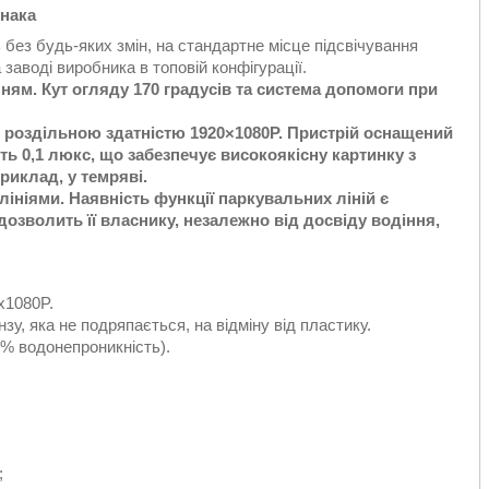
знака
без будь-яких змін, на стандартне місце підсвічування
заводі виробника в топовій конфігурації.
нням. Кут огляду
170 градусів
та система допомоги при
з роздільною здатністю 1920×1080P. Пристрій оснащений
ь 0,1 люкс, що забезпечує високоякісну картинку з
риклад, у темряві.
ніями. Наявність функції паркувальних ліній є
озволить її власнику, незалежно від досвіду водіння,
x1080P.
зу, яка не подряпається, на відміну від пластику.
0% водонепроникність).
;