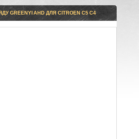
ДУ GREENYI AHD ДЛЯ CITROEN C5 C4