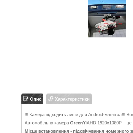
Опис
Характеристики
!!! Камера підходить лише для Android-магнітол!!! Во
Автомобільна камера
GreenYi
AHD 1920x1080P – це 
Місце встановлення -
підсвічування номерного з