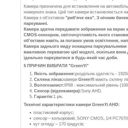
Камера призначена для встановлення на автомобіль 
номерного знака. Цей тип камери встановлюється на 
Камера з об'єктивом
"риб'яче око". З нічним баче
паркуванні.
Камера здатна передавати зображення на екран 
CMOS-сенсором, світлочутливість якого становит
об'єктами навіть за поганих умов освітлення, нап
Камера заднього виду оснащена паркувальними лі
важливою перевагою цієї моделі, оскільки вона д
ідеально паркуватися в будь-який час доби.
5 ПРИЧИН ВИБРАТИ "GreenYi"
Якість зображення:
роздільна здатність - 1920
Скляна лінза:
камери
GreenYi
мають скляну лін
Вологозахист:
IP68 - максимальний рівень (10
Сенсор (відеокамера):
Sony AHD.
Гарантія:
1 рік.
Технічні характеристики камери GreenYi AHD:
пластиковий корпус;
сенсор – кольоровий, SONY CMOS, 1/4 PC7070
кут огляду – 170 градусів;