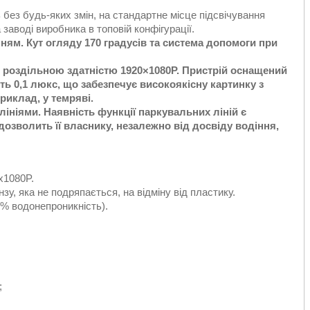
без будь-яких змін, на стандартне місце підсвічування
заводі виробника в топовій конфігурації.
нням. Кут огляду
170 градусів
та система допомоги при
з роздільною здатністю 1920×1080P. Пристрій оснащений
ь 0,1 люкс, що забезпечує високоякісну картинку з
риклад, у темряві.
ніями. Наявність функції паркувальних ліній є
озволить її власнику, незалежно від досвіду водіння,
x1080P.
зу, яка не подряпається, на відміну від пластику.
0% водонепроникність).
;