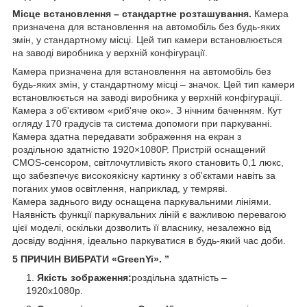
Місце встановлення – стандартне розташування.
Камера
призначена для встановлення на автомобіль без будь-яких
змін, у стандартному місці. Цей тип камери встановлюється
на заводі виробника у верхній конфігурації.
Камера призначена для встановлення на автомобіль без
будь-яких змін, у стандартному місці – значок. Цей тип камери
встановлюється на заводі виробника у верхній конфігурації.
Камера з об'єктивом «риб'яче око». З нічним баченням. Кут
огляду 170 градусів та система допомоги при паркуванні.
Камера здатна передавати зображення на екран з
роздільною здатністю 1920×1080P. Пристрій оснащений
CMOS-сенсором, світлочутливість якого становить 0,1 люкс,
що забезпечує високоякісну картинку з об'єктами навіть за
поганих умов освітлення, наприклад, у темряві.
Камера заднього виду оснащена паркувальними лініями.
Наявність функції паркувальних ліній є важливою перевагою
цієї моделі, оскільки дозволить її власнику, незалежно від
досвіду водіння, ідеально паркуватися в будь-який час доби.
5 ПРИЧИН ВИБРАТИ «GreenYi». ”
Якість зображення:
роздільна здатність –
1920x1080p.