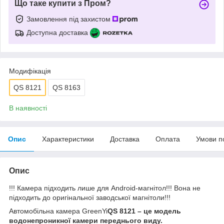
Що таке купити з Пром?
Замовлення під захистом
Доступна доставка
Модифікація
QS 8121
QS 8163
В наявності
Опис
Характеристики
Доставка
Оплата
Умови п
Опис
!!! Камера підходить лише для Android-магнітол!!! Вона не
підходить до оригінальної заводської магнітоли!!!
Автомобільна камера GreenYi
QS 8121 – це модель
водонепроникної камери переднього виду.