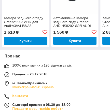
Камера заднього огляду
Автомобільна камера
Каме
GreenYi 903 AHD для
заднього виду GreenYi
Gree
Audi:A3/A4 B8/A5
AHD HS8202 ДЛЯ AUDI
Audi
8T/A6/S5\Q5(2008-2017)
A4L A6L A1 A3 A7 Q3 Q5
Pass
1 610
1 560
2 8
₴
₴
RS5
Skod
Купити
Купити
Про нас
100% позитивних з 196 відгуків за рік
Працює з 23.12.2018
м. Івано-Франківськ
Івано-Франківськ, Україна
Контакти
Сьогодні працює з 08:30 до 18:00
Показати весь графік роботи