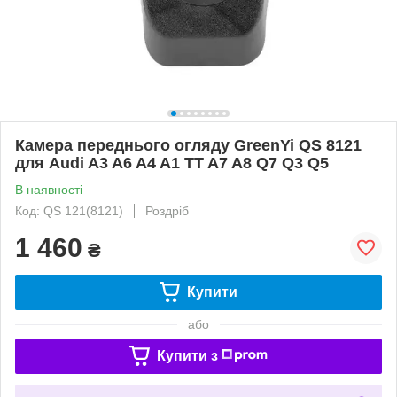
Камера переднього огляду GreenYi QS 8121
для Audi A3 A6 A4 A1 TT A7 A8 Q7 Q3 Q5
В наявності
Код: QS 121(8121)
Роздріб
1 460
₴
Купити
або
Купити з