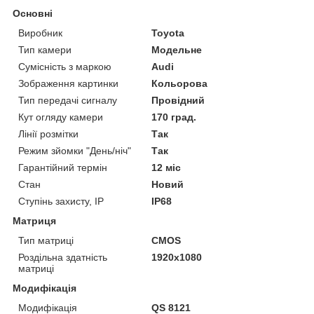
Основні
Виробник
Toyota
Тип камери
Модельне
Сумісність з маркою
Audi
Зображення картинки
Кольорова
Тип передачі сигналу
Провідний
Кут огляду камери
170 град.
Лінії розмітки
Так
Режим зйомки "День/ніч"
Так
Гарантійний термін
12 міс
Стан
Новий
Ступінь захисту, IP
IP68
Матриця
Тип матриці
CMOS
Роздільна здатність
1920x1080
матриці
Модифікація
Модифікація
QS 8121