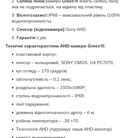
Скляна лінза:
камери
GreenYi
мають скляну лінзу,
яка не подряпається, на відміну від пластику.
Вологозахист:
IP68 – максимальний рівень (100%
водонепроникність).
Сенсор (відеокамера):
Sony AHD.
Гарантія:
1 рік.
Технічні характеристики AHD-камери GreenYi:
пластиковий корпус;
сенсор – кольоровий, SONY CMOS, 1/4 PC7070;
кут огляду – 170 градусів;
світлочутливість – 0,1 люкс;
роздільна здатність – 1920x1080P;
ступінь водонепроникності – IP68;
лінії паркування;
довжина відеосигнального дроту – 6 м;
робоча температура – -30 +70;
Технологія AHD (підтримує лише AHD-монітор)
камера водонепроникна