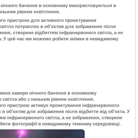
и нічного бачення в основному використовуються в
изьким рівнем освітлення.
го пристрою для активного проектування
 світло потрапляє в об'єктив для зображення після
ження, створене відбиттям інфрачервоного світла, а не
а. У цей час ми можемо робити знімки в невидимому
рвоні камери нічного бачення в основному
світла або з низьким рівнем освітлення.
го пристрою активує проектування інфрачервоного
є в об'єктив для зображення після відбиття від об'єкта. У
ям інфрачервоного світла, а не зображення, створене
обити фотографії в невидимому темному середовищі.