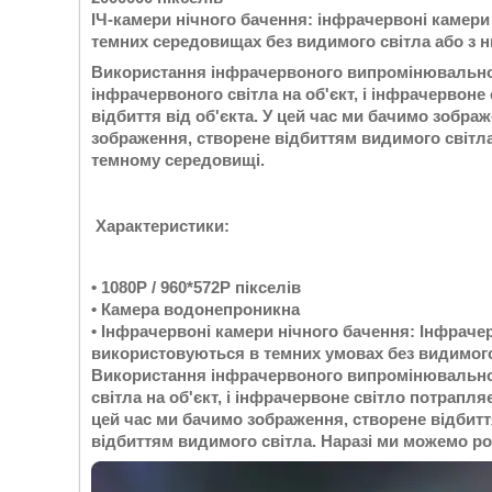
ІЧ-камери нічного бачення: інфрачервоні камер
темних середовищах без видимого світла або з н
Використання інфрачервоного випромінювально
інфрачервоного світла на об'єкт, і інфрачервоне
відбиття від об'єкта. У цей час ми бачимо зобра
зображення, створене відбиттям видимого світл
темному середовищі.
Характеристики:
• 1080P / 960*572P пікселів
• Камера водонепроникна
• Інфрачервоні камери нічного бачення: Інфраче
використовуються в темних умовах без видимого 
Використання інфрачервоного випромінювально
світла на об'єкт, і інфрачервоне світло потрапля
цей час ми бачимо зображення, створене відбитт
відбиттям видимого світла. Наразі ми можемо р