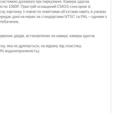
а системою допомоги при паркуванні. Камера здатна
ністю 1080P. Пристрій оснащений CMOS-сенсором зі
сну картинку з повністю помітними об'єктами навіть в умовах
передає дані на екран за стандартами NTSC та PAL – одними з
лебачення.
ервоних діодів, встановлених на камері, камера здатна
зу, яка не дряпається, на відміну від пластику.
0% водонепроникність).