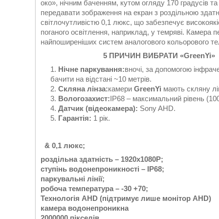
око», нічним баченням, кутом огляду 170 градусів т
передавати зображення на екран з роздільною здат
світлочутливістю 0,1 люкс, що забезпечує високоякі
поганого освітлення, наприклад, у темряві. Камера 
найпоширеніших систем аналогового кольорового те
5 ПРИЧИН ВИБРАТИ «GreenYi»
Нічне паркування:
вночі, за допомогою інфрач
бачити на відстані ~10 метрів.
Скляна лінза:
камери
GreenYi
мають скляну лін
Вологозахист:
IP68 – максимальний рівень (10
Датчик (відеокамера):
Sony AHD.
Гарантія:
1 рік.
& 0,1 люкс;
роздільна здатність – 1920x1080P;
ступінь водонепроникності – IP68;
паркувальні лінії;
робоча температура – -30 +70;
Технологія AHD (підтримує лише монітор AHD)
камера водонепроникна
2000000 пікселів