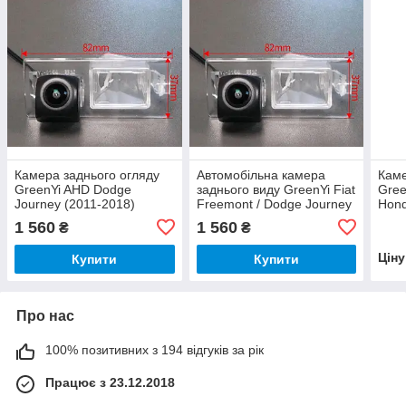
Камера заднього огляду
Автомобільна камера
Каме
GreenYi AHD Dodge
заднього виду GreenYi Fiat
Gree
Journey (2011-2018)
Freemont / Dodge Journey
Hond
(2011-2018)
1 560
1 560
₴
₴
Цін
Купити
Купити
Про нас
100% позитивних з 194 відгуків за рік
Працює з 23.12.2018