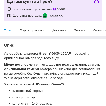
Що таке купити з Пром?
Замовлення під захистом
Доступна доставка
Опис
Характеристики
Доставка
Оплата
Умови п
Опис
Автомобільна камера
GreenYi
56054158AF – це заміна
оригінальної камери заднього виду.
Місце встановлення – стандартне розташування, замість
оригінальної камери.
Камера призначена для встановлення
на автомобіль без будь-яких змін, у стандартному місці. Цей
тип камери встановлюється на заводі.
Характеристики AHD-камер GreenYi:
пластиковий корпус;
сенсор – колір;
кут огляду – 140 градусів;