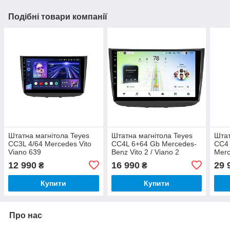
Подібні товари компанії
Штатна магнітола Teyes
Штатна магнітола Teyes
Штат
CC3L 4/64 Mercedes Vito
CC4L 6+64 Gb Mercedes-
CC4 
Viano 639
Benz Vito 2 / Viano 2
Merc
(W639) 2003-2015 10"
T245
12 990
16 990
29 
₴
₴
W447
W63
Купити
Купити
Про нас