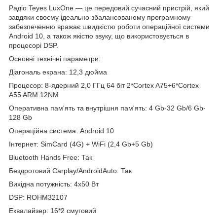
Радіо Teyes LuxOne — це передовий сучасний пристрій, який
завдяки своєму ідеально збалансованому програмному
забезпеченню вражає швидкістю роботи операційної системи
Android 10, а також якістю звуку, що використовується в
процесорі DSP.
Основні технічні параметри:
Діагональ екрана: 12,3 дюйма
Процесор: 8-ядерний 2,0 ГГц 64 біт 2*Cortex A75+6*Cortex
A55 ARM 12NM
Оперативна пам'ять та внутрішня пам'ять: 4 Gb-32 Gb/6 Gb-
128 Gb
Операційна система: Android 10
Інтернет: SimCard (4G) + WiFi (2,4 Gb+5 Gb)
Bluetooth Hands Free: Так
Бездротовий Carplay/AndroidAuto: Так
Вихідна потужність: 4x50 Вт
DSP: ROHM32107
Еквалайзер: 16*2 смуговий