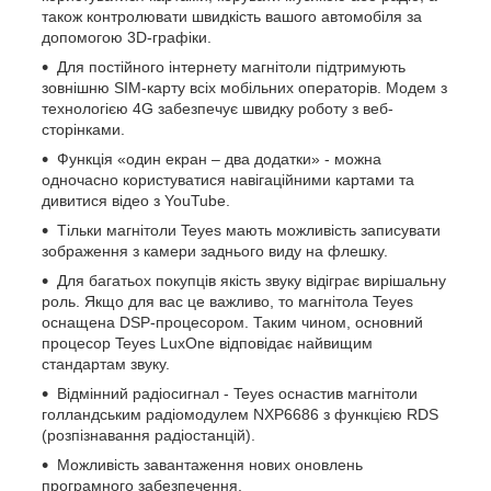
також контролювати швидкість вашого автомобіля за
допомогою 3D-графіки.
Для постійного інтернету магнітоли підтримують
зовнішню SIM-карту всіх мобільних операторів. Модем з
технологією 4G забезпечує швидку роботу з веб-
сторінками.
Функція «один екран – два додатки» - можна
одночасно користуватися навігаційними картами та
дивитися відео з YouTube.
Тільки магнітоли Teyes мають можливість записувати
зображення з камери заднього виду на флешку.
Для багатьох покупців якість звуку відіграє вирішальну
роль. Якщо для вас це важливо, то магнітола Teyes
оснащена DSP-процесором. Таким чином, основний
процесор Teyes LuxOne відповідає найвищим
стандартам звуку.
Відмінний радіосигнал - Teyes оснастив магнітоли
голландським радіомодулем NXP6686 з функцією RDS
(розпізнавання радіостанцій).
Можливість завантаження нових оновлень
програмного забезпечення.