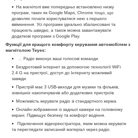
На магнітолі вже попередньо встановлено низку
програм, таких як Google Maps, Chrome тощо, що
дозволяє почати користуватися нею з першого
ввімкнення. Усі програми ідеально збалансовані та
працюють швидко, а також можна завантажувати
додаткові програми з Google Play.
Функції для кращого комфорту керування автомобілем з
магнітолою Teyes:
... Радіо виконує ваші голосові команди.
Бездротовий інтернет за допомогою технології WiFi
2.4 G на пристрої, доступ до Інтернету можливий
завжди.
Пристрій має 3 USB-виходи для музики та фільмів,
зовнішніх накопичувачів або додаткових пристроїв.
Можливість керувати радіо зі стандартного керма.
Онлайн-зображення із задньої камери на головному
екрані. Підвищує безпеку та комфорт водіння.
Підключення відеореєстратора, яким можна керувати
та переглядати записаний матеріал через радіо.