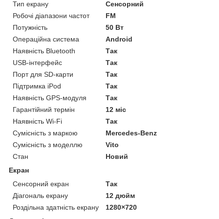
Тип екрану
Сенсорний
Робочі діапазони частот
FM
Потужність
50 Вт
Операційна система
Android
Наявність Bluetooth
Так
USB-інтерфейс
Так
Порт для SD-карти
Так
Підтримка iPod
Так
Наявність GPS-модуля
Так
Гарантійний термін
12 міс
Наявність Wi-Fi
Так
Сумісність з маркою
Mercedes-Benz
Сумісність з моделлю
Vito
Стан
Новий
Екран
Сенсорний екран
Так
Діагональ екрану
12 дюйм
Роздільна здатність екрану
1280×720