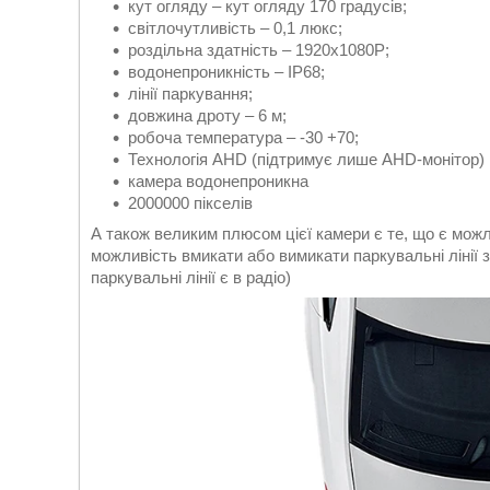
кут огляду – кут огляду 170 градусів;
світлочутливість – 0,1 люкс;
роздільна здатність – 1920x1080P;
водонепроникність – IP68;
лінії паркування;
довжина дроту – 6 м;
робоча температура – -30 +70;
Технологія AHD (підтримує лише AHD-монітор)
камера водонепроникна
2000000 пікселів
А також великим плюсом цієї камери є те, що є мож
можливість вмикати або вимикати паркувальні лінії 
паркувальні лінії є в радіо)