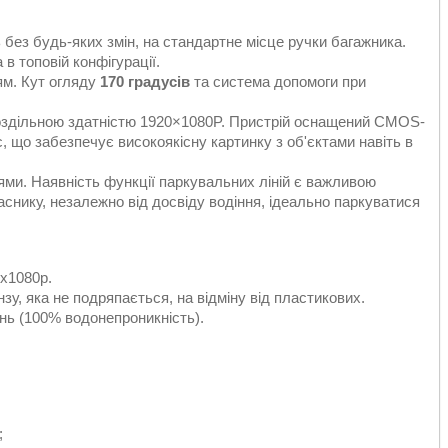
без будь-яких змін, на стандартне місце ручки багажника.
в топовій конфігурації.
ям. Кут огляду
170 градусів
та система допомоги при
оздільною здатністю 1920×1080P. Пристрій оснащений CMOS-
, що забезпечує високоякісну картинку з об'єктами навіть в
ми. Наявність функції паркувальних ліній є важливою
ласнику, незалежно від досвіду водіння, ідеально паркуватися
0x1080p.
зу, яка не подряпається, на відміну від пластикових.
нь (100% водонепроникність).
;