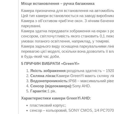
Місце встановлення – ручка багажника
Камера призначена для встановлення на автомобіль 
Цей тип камери встановлюється на заводі виробника 
Камера з об'єктивом «риб'яче око». З нічним баченн
паркуванні.
Камера здатна передавати зображення на екран з р
сенсором, світлочутливість якого становить 0,1 люкс
умовах поганого освітлення, наприклад, у темряві.
Камера заднього виду оснащена паркувальними лінія
перевагою цієї моделі, оскільки вона дозволить її в
в будь-який час доби.
5 ПРИЧИН ВИБРАТИ «GreenYi»
Якість зображення:
роздільна здатність – 192
Скляна лінза:
Камери GreenYi мають скляну лін
Водонепроникність:
IP68 – максимальний ріве
Сенсор (відеокамера):
Sony AHD.
Гарантія:
1 рік.
Характеристики камери GreenYi AHD:
пластиковий корпус;
сенсор – кольоровий, SONY CMOS, 1/4 PC7070