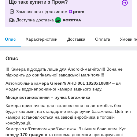
Що таке купити з Пром?
Замовлення під захистом
Доступна доставка
Опис
Характеристики
Доставка
Оплата
Умови п
Опис
!!! Камера підходить лише для Android-магнітол!!! Вона не
підходить до оригінальної заводської магнітоли!!!
Автомобільна камера
GreenYi AHD 901 1920x1080P
– ця
модель водонепроникної камери заднього виду.
Місце встановлення – ручка багажника
Камера призначена для встановлення на автомобіль без
будь-яких змін, на стандартне місце ручки багажника. Цей тип
камери встановлюється на заводі виробника в топовій
конфігурації.
Камера з об'єктивом «риб'яче око». З нічним баченням. Кут
огляду
170 градусів
та система допомоги при паркуванні.