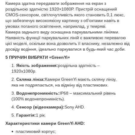
Камера здатна передавати зображення на екран з
роздільною здатністю 1920×1080P. Пристрій оснащений
CMOS-сенсором, світлочутливість якого становить 0,1 люкс,
що забезпечує високоякісну картинку з об'єктами навіть в
умовах поганого освітлення, наприклад, у темряві.
Камера заднього виду оснащена паркувальними лініями.
Наявність функції паркувальних ліній є важливою перевагою
цієї моделі, оскільки вона дозволить її власнику, незалежно від
досвіду водіння, ідеально паркуватися в будь-який час доби.
5 ПРИЧИН ВИБРАТИ «GreenYi»
Якість зображення:
роздільна здатність –
1920x1080p.
Скляна лінза:
Камери GreenYi мають скляну лінзу,
яка не подряпається, на відміну від пластикових.
Водонепроникність:
IP68 – максимальний рівень
(100% водонепроникність).
Сенсор (відеокамера):
Sony AHD.
Гарантія:
1 рік.
Характеристики камери GreenYi AHD:
пластиковий корпус;