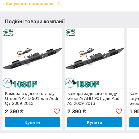
Всі умови повернення
Подібні товари компанії
Камера заднього огляду
Камера заднього огляду
Каме
GreenYi AHD 901 для Audi
GreenYi AHD 901 для Audi
штуч
Q7 2009-2013
A3 2009-2013
Gree
201
2 390
2 390
1 9
₴
₴
Купити
Купити