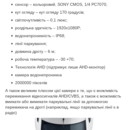
сенсор – кольоровий, SONY CMOS, 1/4 PC7070;
кут огляду – кут огляду 170 градусів;
світлочутливість – 0,1 люкс;
роздільна здатність – 1920x1080P;
водонепроникність – IP68;
лінії паркування;
довжина дроту – 6 м;
робоча температура – -30 +70;
Технологія AHD (підтримує лише AHD-монітор)
камера водонепроникна
2000000 пікселів
А також великим плюсом цієї камери є те, що є можливість
перемикання відеосигналів AHD/CVBS, а також є можливість
вмикати або вимикати паркувальні лінії за допомогою
перемикача на дроті (наприклад, якщо паркувальні лінії є в
радіо)