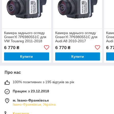
Камера заднього огляду
Камера заднього огляду
Каме
GreenYi 7P6980551C для
GreenYi 7P6980551C для
Gree
VW Touareg 2011-2018
Audi A8 2010-2017
Audi
6 770
6 770
6 7
₴
₴
Купити
Купити
Про нас
100% позитивних з 195 відгуків за рік
Працює з 23.12.2018
м. Івано-Франківськ
Івано-Франківськ, Україна
Контакти