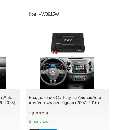
VW8815W
idAuto
Бездротовий CarPlay та AndroidAuto
09–2013)
для Volkswagen Tiguan (2007–2016)
12 390 ₴
В наявності