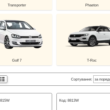
Transporter
Phaeton
Golf 7
T-Roc
815W
8813W