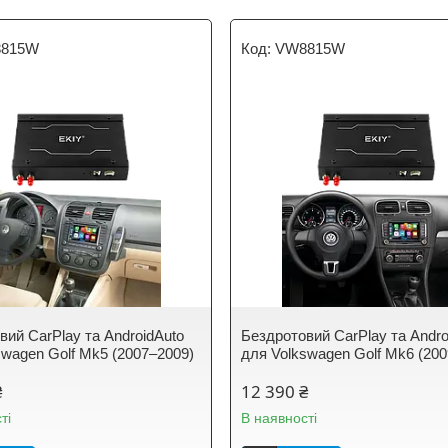
815W
VW8815W
вий CarPlay та AndroidAuto
Бездротовий CarPlay та Andro
swagen Golf Mk5 (2007–2009)
для Volkswagen Golf Mk6 (20
₴
12 390 ₴
ті
В наявності