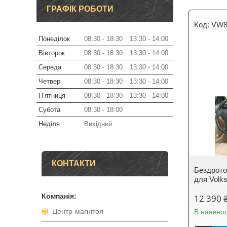
ГРАФІК РОБОТИ
VW8
Понеділок
08:30
18:30
13:30
14:00
Вівторок
08:30
18:30
13:30
14:00
Середа
08:30
18:30
13:30
14:00
Четвер
08:30
18:30
13:30
14:00
Пʼятниця
08:30
18:30
13:30
14:00
Субота
08:30
18:00
Неділя
Вихідний
КОНТАКТИ
Бездрото
для Volk
12 390 
Центр-магнітол
В наявнос