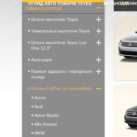
ОГЛЯД АВТО ТОВАРІВ TEYES
ВСТАНОВЛЕНН
VW
Товари та послуги
Штатні магнітоли Teyes
Універсальні магнітоли Teyes
Штатні магнітоли Teyes Lux
One 12,3"
Аксесуари
Камери заднього / переднього
огляду
Штатні CarPlay та AndroidAuto
Acura
Audi
Aston Martin
Alfa Romeo
BMW