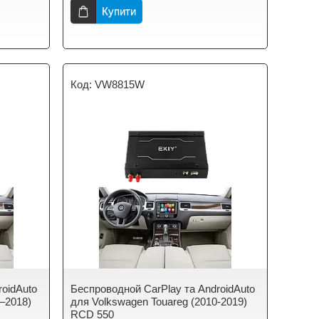
Купити
VW8815W
roidAuto
Беспроводной CarPlay та AndroidAuto
0–2018)
для Volkswagen Touareg (2010-2019)
RCD 550