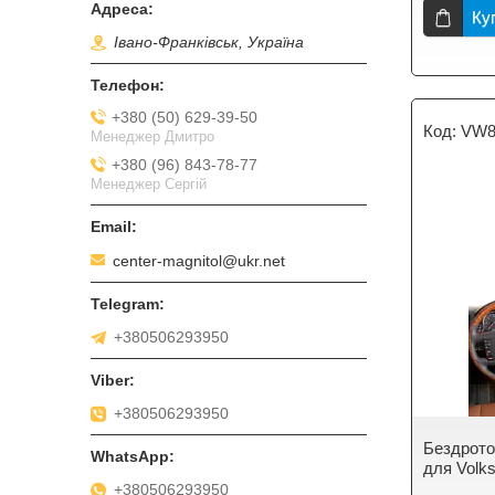
Ку
Івано-Франківськ, Україна
+380 (50) 629-39-50
VW8
Менеджер Дмитро
+380 (96) 843-78-77
Менеджер Сергій
center-magnitol@ukr.net
+380506293950
+380506293950
Бездрото
для Volk
+380506293950