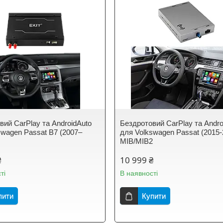
вий CarPlay та AndroidAuto
Бездротовий CarPlay та Andro
swagen Passat B7 (2007–
для Volkswagen Passat (2015-
MIB/MIB2
₴
10 999 ₴
ті
В наявності
пити
Купити