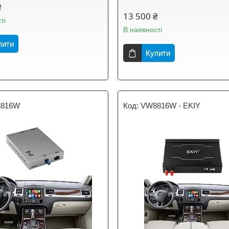
₴
13 500 ₴
ті
В наявності
пити
Купити
816W
VW8816W - EKIY