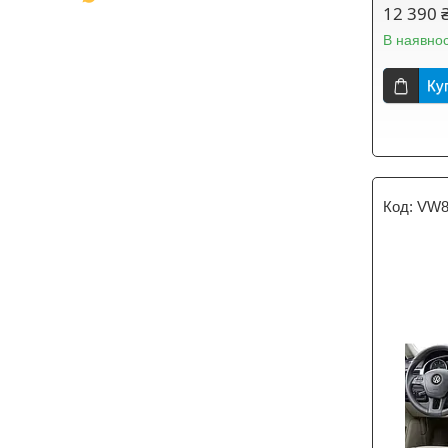
12 390 
В наявнос
Ку
VW8