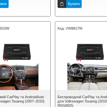
пити
Купити
815W
VW8817W
вий CarPlay та AndroidAuto
Беспроводной CarPlay та And
swagen Touareg (2007–2010)
для Volkswagen Touareg (201
RNS850S