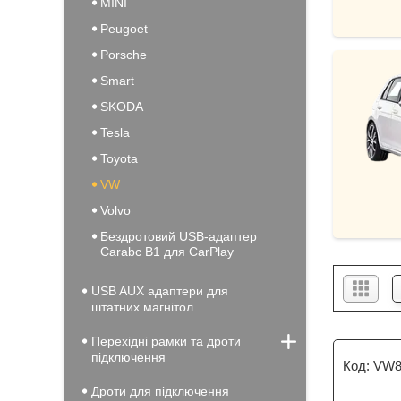
MINI
Peugoet
Porsche
Smart
SKODA
Tesla
Toyota
VW
Volvo
Бездротовий USB-адаптер
Carabc B1 для CarPlay
USB AUX адаптери для
штатних магнітол
Перехідні рамки та дроти
підключення
VW8
Дроти для підключення