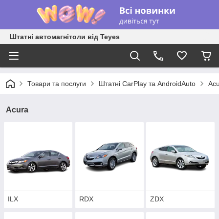
Штатні автомагнітоли від Teyes
Товари та послуги
Штатні CarPlay та AndroidAuto
Ac
Acura
ILX
RDX
ZDX