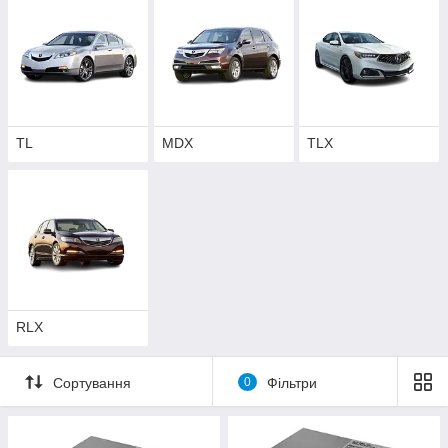
TL
MDX
TLX
RLX
Сортування
0
Фільтри