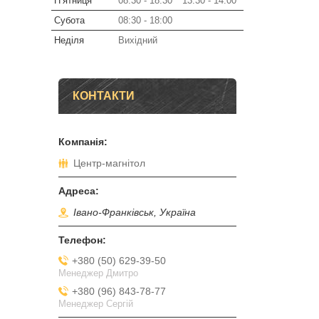
Пʼятниця
08:30
18:30
13:30
14:00
Субота
08:30
18:00
Неділя
Вихідний
КОНТАКТИ
Центр-магнітол
Івано-Франківськ, Україна
+380 (50) 629-39-50
Менеджер Дмитро
+380 (96) 843-78-77
Менеджер Сергій