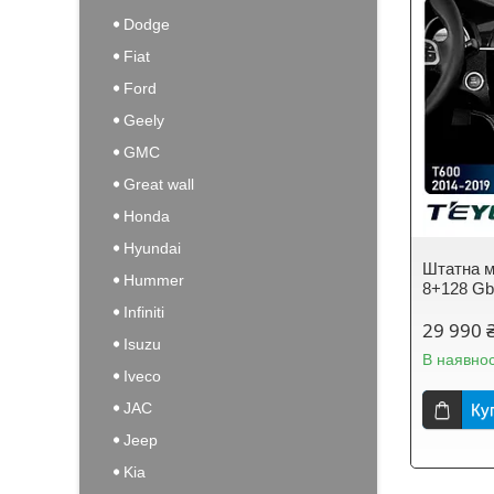
Dodge
Fiat
Ford
Geely
GMC
Great wall
Honda
Hyundai
Штатна м
Hummer
8+128 Gb
Infiniti
29 990 
Isuzu
В наявнос
Iveco
JAC
Ку
Jeep
Kia