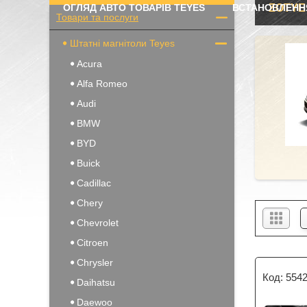
ОГЛЯД АВТО ТОВАРІВ TEYES
ВСТАНОВЛЕНН
ZOTYE
Товари та послуги
Штатні магнітоли Teyes
Acura
Alfa Romeo
Audi
BMW
BYD
Buick
Cadillac
Chery
Chevrolet
Citroen
Chrysler
554
Daihatsu
Daewoo