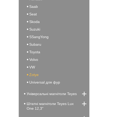
Saab
Seat
Skoda
Suzuki
SSangYong
Subaru
Toyota
Volvo
VW
Zotye
Universal для фур
Універсальні магнітоли Teyes
Штатні магнітоли Teyes Lux
One 12,3"