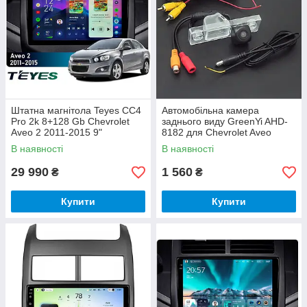
Штатна магнітола Teyes CC4
Автомобільна камера
Pro 2k 8+128 Gb Chevrolet
заднього виду GreenYi AHD-
Aveo 2 2011-2015 9"
8182 для Chevrolet Aveo
Cruze Buick Lacrosse
В наявності
В наявності
29 990
1 560
₴
₴
Купити
Купити