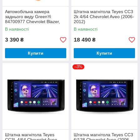
Автомобільна камера
Штатна магнітола Teyes CC3
заднього виду GreenYi
2k 4/64 Chevrolet Aveo (2006-
84700977 Chevrolet Blazer,
2012)
Chevrolet Silverado
В наявності
В наявності
3 390
18 490
₴
₴
Купити
Купити
–3%
Штатна магнітола Teyes
Штатна магнітола Teyes CC3
CC3L 4/64 Chevrolet Aveo
6/128 Chevrolet Aveo (2006-