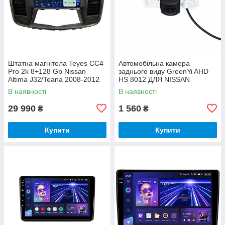
Штатна магнітола Teyes CC4
Автомобільна камера
Pro 2k 8+128 Gb Nissan
заднього виду GreenYi AHD
Altima J32/Teana 2008-2012
HS 8012 ДЛЯ NISSAN
без CD BSJ 9"
SYLPHY TEANA TIIDA
В наявності
В наявності
ROGUE QUEST ALTIMA
MURANO SENTRA ALMERA
29 990
1 560
₴
₴
Купити
Купити