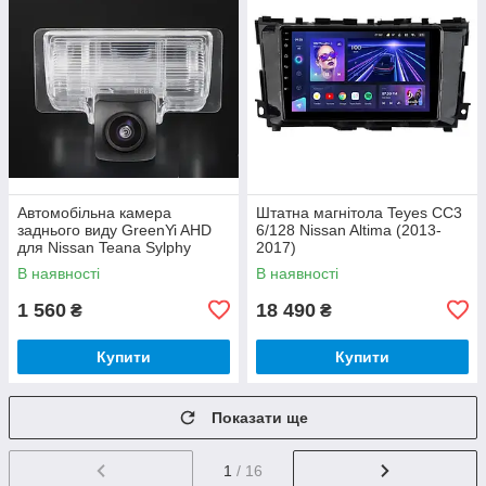
Автомобільна камера
Штатна магнітола Teyes CC3
заднього виду GreenYi AHD
6/128 Nissan Altima (2013-
для Nissan Teana Sylphy
2017)
Almera Sentra Versa Trazo
В наявності
В наявності
T70
1 560
18 490
₴
₴
Купити
Купити
Показати ще
1
/ 16