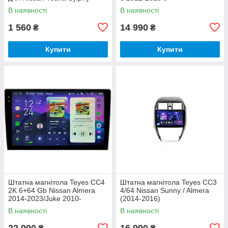
Almera Sentra Versa Trazo
В наявності
В наявності
T70
1 560
14 990
₴
₴
Купити
Купити
Штатна магнітола Teyes CC4
Штатна магнітола Teyes CC3
2K 6+64 Gb Nissan Almera
4/64 Nissan Sunny / Almera
2014-2023/Juke 2010-
(2014-2016)
2020/Micra, Note, Leaf 2013-
В наявності
В наявності
2017/Rogue 2011-2013/Versa,
22 990
16 990