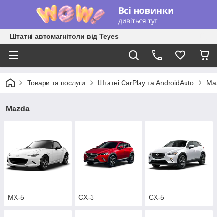
Штатні автомагнітоли від Teyes
Товари та послуги
Штатні CarPlay та AndroidAuto
Ma
Mazda
MX-5
CX-3
CX-5