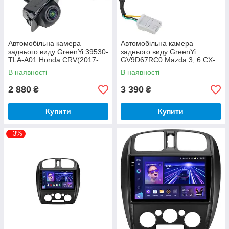
Автомобільна камера
Автомобільна камера
заднього виду GreenYi 39530-
заднього виду GreenYi
TLA-A01 Honda CRV(2017-
GV9D67RC0 Mazda 3, 6 CX-
2022) Honda CR-V Hybrid
3, CX-5 2013-2020, GV9D-67-
В наявності
В наявності
(2020-2022)
RC0
2 880
3 390
₴
₴
Купити
Купити
–3%