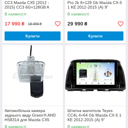
CC3 Mazda CX5 (2012 -
Pro 2k 8+128 Gb Mazda CX-5
2015) CC3 6G+128GB A
1 KE 2012-2015 (A) 9"
В наявності
В наявності
17 990
29 990
₴
₴
18 490 ₴
Купити
Купити
Автомобільна камера
Штатна магнітола Teyes
заднього виду GreenYi AHD
CC4L 4+64 Gb Mazda CX-5 1
HS8314 для Mazda CX5
KE 2012-2015 (A) 9"
В наявності
В наявності