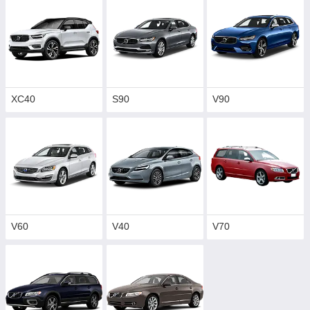
XC40
S90
V90
V60
V40
V70