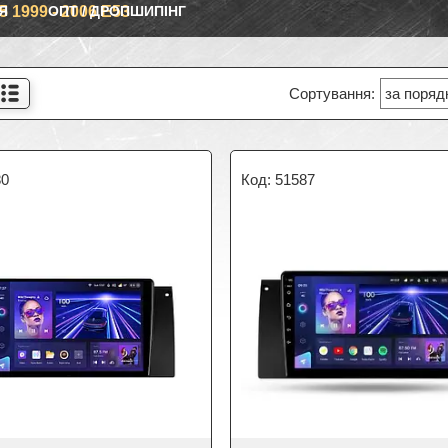
Я
 1999 - 2006 E53
ОПТ / ДРОПШИПІНГ
80
51587