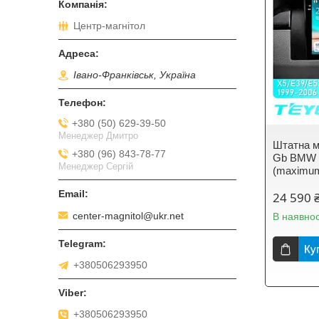
Центр-магнітол
Івано-Франківськ, Україна
+380 (50) 629-39-50
Менеджер Дмитро
Штатна м
+380 (96) 843-78-77
Gb BMW X
Менеджер Сергій
(maximum
24 590 
center-magnitol@ukr.net
В наявнос
Ку
+380506293950
+380506293950