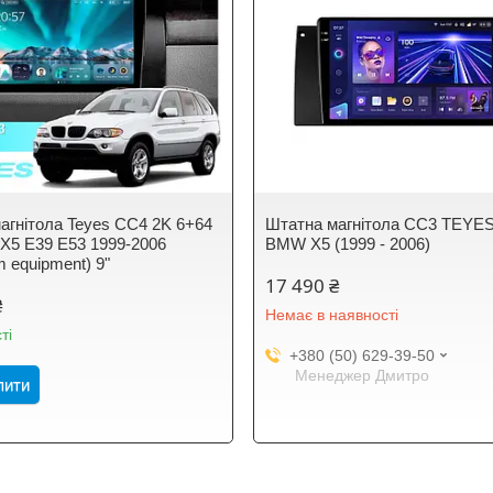
агнітола Teyes CC4 2K 6+64
Штатна магнітола CC3 TEYE
5 E39 E53 1999-2006
BMW X5 (1999 - 2006)
 equipment) 9"
17 490 ₴
₴
Немає в наявності
ті
+380 (50) 629-39-50
Менеджер Дмитро
пити