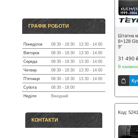
ГРАФІК РОБОТИ
Штатна м
8+128 Gb
Понеділок
08:30
18:30
13:30
14:00
9"
Вівторок
08:30
18:30
13:30
14:00
31 490 
Середа
08:30
18:30
13:30
14:00
В наявнос
Четвер
08:30
18:30
13:30
14:00
Пʼятниця
08:30
18:30
13:30
14:00
Ку
Субота
08:30
18:00
Неділя
Вихідний
524
КОНТАКТИ