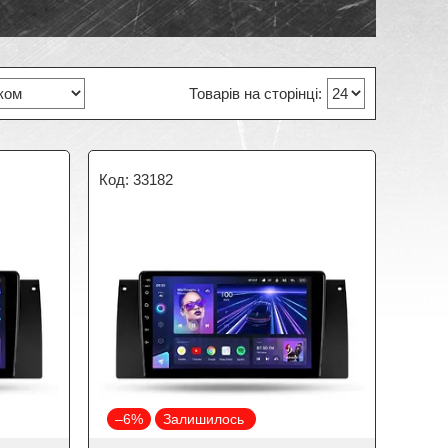
33182
–6%
Залишилось