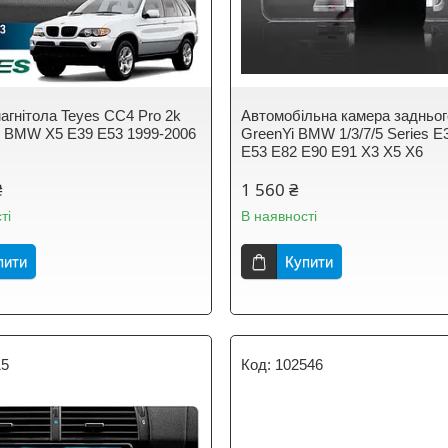
агнітола Teyes CC4 Pro 2k
Автомобільна камера задньог
 BMW X5 E39 E53 1999-2006
GreenYi BMW 1/3/7/5 Series E
E53 E82 E90 E91 X3 X5 X6
₴
1 560 ₴
ті
В наявності
пити
Купити
15
102546