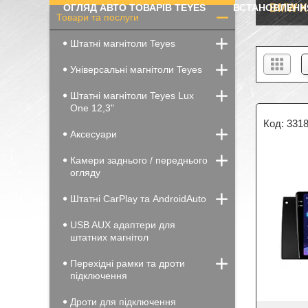
ОГЛЯД АВТО ТОВАРІВ TEYES
ВСТАНОВЛЕНН
BMW X5
Товари та послуги
Штатні магнітоли Teyes
Універсальні магнітоли Teyes
Штатні магнітоли Teyes Lux
One 12,3"
331
Аксесуари
Камери заднього / переднього
огляду
Штатні CarPlay та AndroidAuto
USB AUX адаптери для
штатних магнітол
Перехідні рамки та дроти
підключення
Дроти для підключення