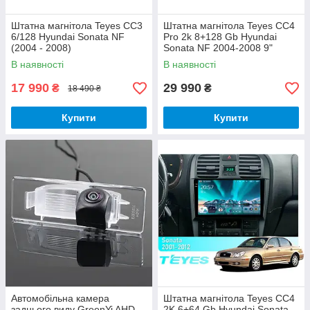
Штатна магнітола Teyes CC3
Штатна магнітола Teyes CC4
6/128 Hyundai Sonata NF
Pro 2k 8+128 Gb Hyundai
(2004 - 2008)
Sonata NF 2004-2008 9"
В наявності
В наявності
17 990
29 990
₴
₴
18 490 ₴
Купити
Купити
Автомобільна камера
Штатна магнітола Teyes CC4
заднього виду GreenYi AHD
2K 6+64 Gb Hyundai Sonata