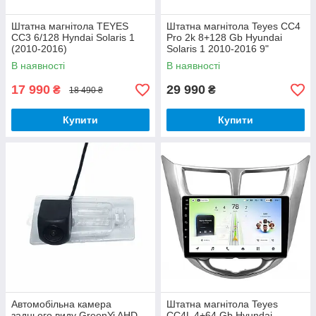
Штатна магнітола TEYES
Штатна магнітола Teyes CC4
CC3 6/128 Hyndai Solaris 1
Pro 2k 8+128 Gb Hyundai
(2010-2016)
Solaris 1 2010-2016 9"
В наявності
В наявності
17 990
29 990
₴
₴
18 490 ₴
Купити
Купити
Автомобільна камера
Штатна магнітола Teyes
заднього виду GreenYi AHD
CC4L 4+64 Gb Hyundai