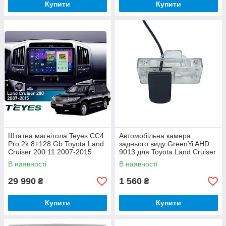
Купити
Купити
Штатна магнітола Teyes CC4
Автомобільна камера
Pro 2k 8+128 Gb Toyota Land
заднього виду GreenYi AHD
Cruiser 200 11 2007-2015
9013 для Toyota Land Cruiser
(F1) 10"
100 Land Cruiser 200 Prado
В наявності
В наявності
120
29 990
1 560
₴
₴
Купити
Купити