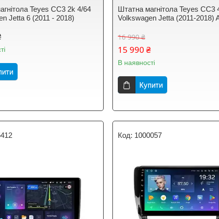
агнітола Teyes CC3 2k 4/64
Штатна магнітола Teyes CC3 
n Jetta 6 (2011 - 2018)
Volkswagen Jetta (2011-2018) 
₴
16 990 ₴
15 990 ₴
ті
В наявності
пити
Купити
5412
1000057