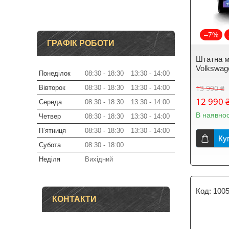
–7%
ГРАФІК РОБОТИ
Штатна м
Volkswage
Понеділок
08:30
18:30
13:30
14:00
13 990 ₴
Вівторок
08:30
18:30
13:30
14:00
12 990 
Середа
08:30
18:30
13:30
14:00
В наявнос
Четвер
08:30
18:30
13:30
14:00
Пʼятниця
08:30
18:30
13:30
14:00
Ку
Субота
08:30
18:00
Неділя
Вихідний
100
КОНТАКТИ