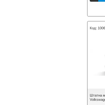
100
Штатна м
Volkswage