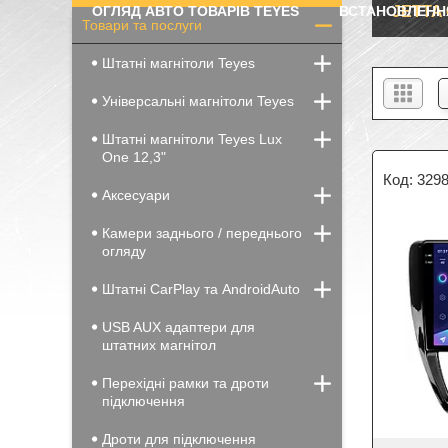
ОГЛЯД АВТО ТОВАРІВ TEYES
ВСТАНОВЛЕНН
JETTA 6
Товари та послуги
Штатні магнітоли Teyes
Універсальні магнітоли Teyes
Штатні магнітоли Teyes Lux
One 12,3"
329
Аксесуари
Камери заднього / переднього
огляду
Штатні CarPlay та AndroidAuto
USB AUX адаптери для
штатних магнітол
Перехідні рамки та дроти
підключення
Дроти для підключення