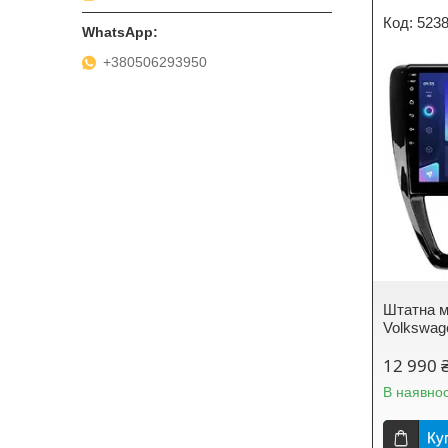
523
+380506293950
Штатна м
Volkswage
12 990 
В наявнос
Ку