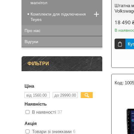
магнітол
Штатна м
Volkswage
Комплекти для підключення
Teyes
18 490 
В наявнос
Про нас
Відгуки
Ку
ФІЛЬТРИ
100
Ціна
Наявність
В наявності
37
Акція
Товари зі знижками
6