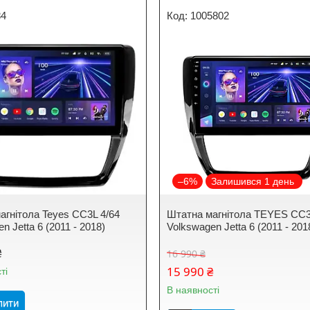
84
1005802
–6%
Залишився 1 день
агнітола Teyes CC3L 4/64
Штатна магнітола TEYES CC3
n Jetta 6 (2011 - 2018)
Volkswagen Jetta 6 (2011 - 201
₴
16 990 ₴
15 990 ₴
ті
В наявності
пити