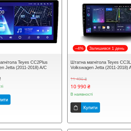
–4%
Залишився 1 день
агнітола Teyes CC2Plus
Штатна магнітола Teyes CC3L
n Jetta (2011-2018) A/C
Volkswagen Jetta (2011-2018) 
₴
11 490 ₴
10 990 ₴
ті
В наявності
пити
Купити