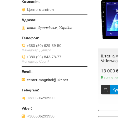
Центр-магнітол
Івано-Франківськ, Україна
+380 (50) 629-39-50
Менеджер Дмитро
Штатна м
+380 (96) 843-78-77
Volkswage
Менеджер Сергій
13 000 
В наявнос
center-magnitol@ukr.net
Ку
+380506293950
+380506293950