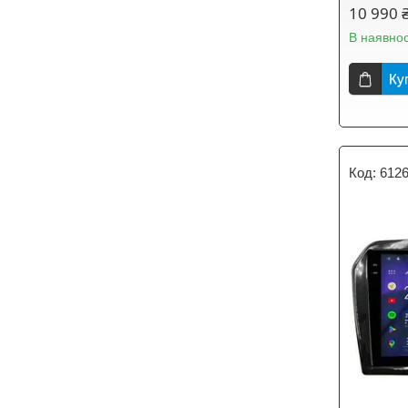
10 990 
В наявнос
Ку
612