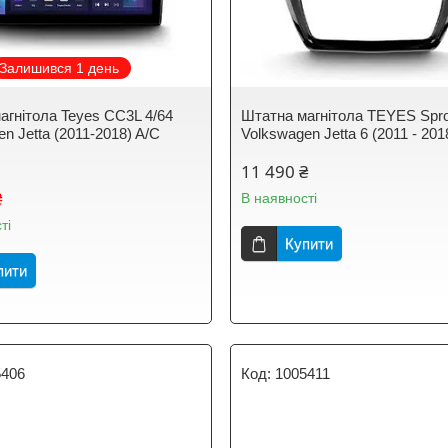
Залишився 1 день
агнітола Teyes CC3L 4/64
Штатна магнітола TEYES Spr
n Jetta (2011-2018) A/C
Volkswagen Jetta 6 (2011 - 201
11 490 ₴
₴
В наявності
ті
Купити
пити
5406
1005411