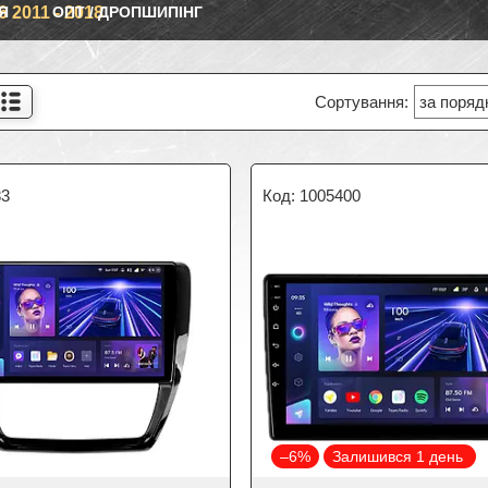
Я
 2011 - 2018
ОПТ / ДРОПШИПІНГ
83
1005400
–6%
Залишився 1 день