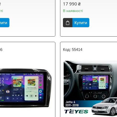
₴
17 990 ₴
ті
В наявності
пити
Купити
66
55414