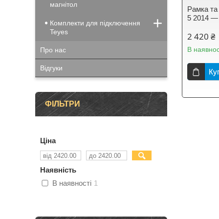
магнітол
Рамка та 
5 2014 —
Комплекти для підключення
Teyes
2 420 ₴
В наявнос
Про нас
Відгуки
Ку
ФІЛЬТРИ
Ціна
Наявність
В наявності
1