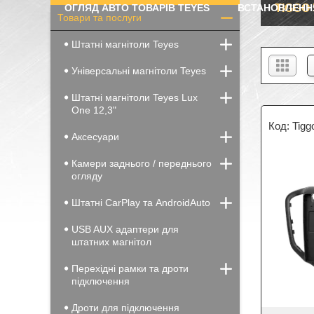
ОГЛЯД АВТО ТОВАРІВ TEYES
ВСТАНОВЛЕНН
TIGGO 
Товари та послуги
Штатні магнітоли Teyes
Універсальні магнітоли Teyes
Штатні магнітоли Teyes Lux
One 12,3"
Tigg
Аксесуари
Камери заднього / переднього
огляду
Штатні CarPlay та AndroidAuto
USB AUX адаптери для
штатних магнітол
Перехідні рамки та дроти
підключення
Дроти для підключення