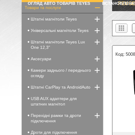
ОГЛЯД АВТО ТОВАРІВ TEYES
ВСТАНОВЛЕНН
PEUGEO
Товари та послуги
Штатні магнітоли Teyes
Універсальні магнітоли Teyes
Штатні магнітоли Teyes Lux
One 12,3"
500
Аксесуари
Камери заднього / переднього
огляду
Штатні CarPlay та AndroidAuto
USB AUX адаптери для
штатних магнітол
Перехідні рамки та дроти
підключення
Дроти для підключення