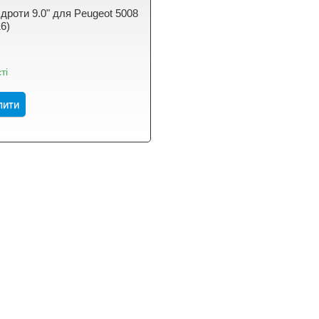
 дроти 9.0" для Peugeot 5008
6)
ті
пити