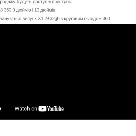
родажу будуть доступні пристрої:
 360 9 дюймів і 10 дюймів
планується випуск X1 2+32gb з круговим оглядом 360