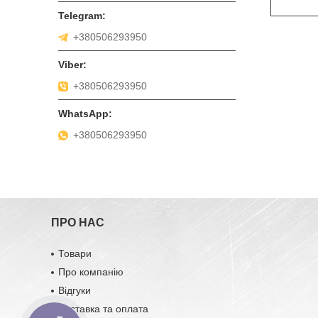
+380506293950
+380506293950
+380506293950
ПРО НАС
Товари
Про компанію
Відгуки
Доставка та оплата