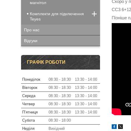
Скоро у п
магнітол
CC3 6+128
Комплекти для підключення
Пізніше 
Teyes
Про нас
Відгуки
ГРАФІК РОБОТИ
Понеділок
08:30
18:30
13:30
14:00
Вівторок
08:30
18:30
13:30
14:00
Середа
08:30
18:30
13:30
14:00
Четвер
08:30
18:30
13:30
14:00
Пʼятниця
08:30
18:30
13:30
14:00
Субота
08:30
18:00
Неділя
Вихідний