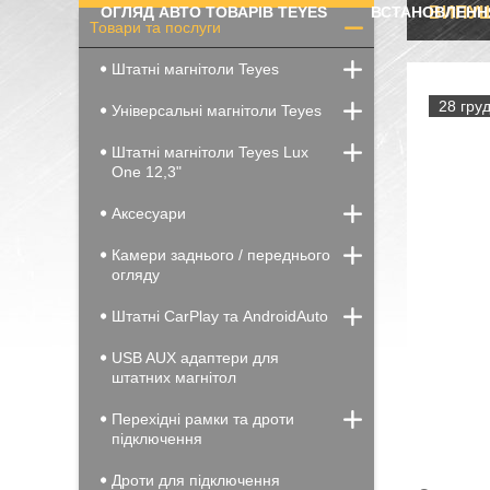
ОГЛЯД АВТО ТОВАРІВ TEYES
ВСТАНОВЛЕНН
ВИПУЩ
Товари та послуги
Штатні магнітоли Teyes
28 груд
Універсальні магнітоли Teyes
Штатні магнітоли Teyes Lux
One 12,3"
Аксесуари
Камери заднього / переднього
огляду
Штатні CarPlay та AndroidAuto
USB AUX адаптери для
штатних магнітол
Перехідні рамки та дроти
підключення
Дроти для підключення