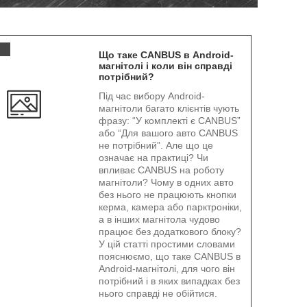
.
Що таке CANBUS в Android-
магнітолі і коли він справді
потрібний?
Під час вибору Android-
магнітоли багато клієнтів чують
фразу: “У комплекті є CANBUS”
або “Для вашого авто CANBUS
не потрібний”. Але що це
означає на практиці? Чи
впливає CANBUS на роботу
магнітоли? Чому в одних авто
без нього не працюють кнопки
керма, камера або парктроніки,
а в інших магнітола чудово
працює без додаткового блоку?
У цій статті простими словами
пояснюємо, що таке CANBUS в
Android-магнітолі, для чого він
потрібний і в яких випадках без
нього справді не обійтися.