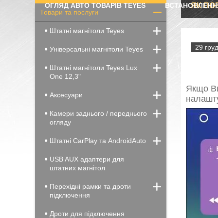
ОГЛЯД АВТО ТОВАРІВ TEYES
ВСТАНОВЛЕНН
ЯК ПО
Товари та послуги
Штатні магнітоли Teyes
29 груд
Універсальні магнітоли Teyes
Штатні магнітоли Teyes Lux
One 12,3"
Якщо Ви
Аксесуари
налашту
Камери заднього / переднього
огляду
Штатні CarPlay та AndroidAuto
USB AUX адаптери для
штатних магнітол
Перехідні рамки та дроти
підключення
Дроти для підключення