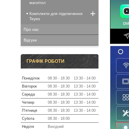
магнітол
Комплекти для підключення
Teyes
Про нас
Відгуки
ГРАФІК РОБОТИ
Понеділок
08:30
18:30
13:30
14:00
Вівторок
08:30
18:30
13:30
14:00
Середа
08:30
18:30
13:30
14:00
Четвер
08:30
18:30
13:30
14:00
Пʼятниця
08:30
18:30
13:30
14:00
Субота
08:30
18:00
Неділя
Вихідний