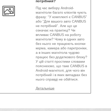
потрібний?
Під час вибору Android-
магнітоли багато клієнтів чують
фразу: “У комплекті є CANBUS”
або “Для вашого авто CANBUS
не потрібний”. Але що це
означає на практиці? Чи
впливає CANBUS на роботу
магнітоли? Чому в одних авто
без нього не працюють кнопки
керма, камера або парктроніки,
а в інших магнітола чудово
працює без додаткового блоку?
У цій статті простими словами
пояснюємо, що таке CANBUS в
Android-магнітолі, для чого він
потрібний і в яких випадках без
нього справді не обійтися.