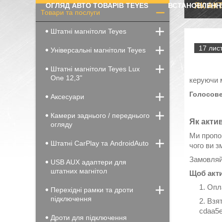
ОГЛЯД АВТО ТОВАРІВ TEYES
ВСТАНОВЛЕНН
ЯК АК
Товари та послуги
Штатні магнітоли Teyes
17 лист
Універсальні магнітоли Teyes
Штатні магнітоли Teyes Lux
One 12,3"
керуючи 
Голосове
Аксесуари
Камери заднього / переднього
Як акти
огляду
Ми пропо
Штатні CarPlay та AndroidAuto
чого ви 
Замовляй
USB AUX адаптери для
штатних магнітол
Щоб акти
Опла
Перехідні рамки та дроти
підключення
Взят
cdaa5
Дроти для підключення