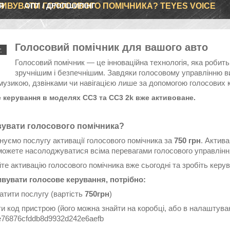
Я
ТИВУВАТИ ГОЛОСОВОГО ПОМІЧНИКА? TEYES VOICE
ОПТ / ДРОПШИПІНГ
Голосовий помічник для вашого авто
.
Голосовий помічник — це інноваційна технологія, яка робит
зручнішим і безпечнішим. Завдяки голосовому управлінню в
музикою, дзвінками чи навігацією лише за допомогою голосових 
 керування в моделях CC3 та CC3 2k вже активоване.
вувати голосового помічника?
нуємо послугу активації голосового помічника за
750 грн
. Актива
зможете насолоджуватися всіма перевагами голосового управлінн
те активацію голосового помічника вже сьогодні та зробіть кер
вувати голосове керування, потрібно:
тити послугу (вартість
750грн
)
и код пристрою (його можна знайти на коробці, або в налаштува
e76876cfddb8d9932d242e6aefb