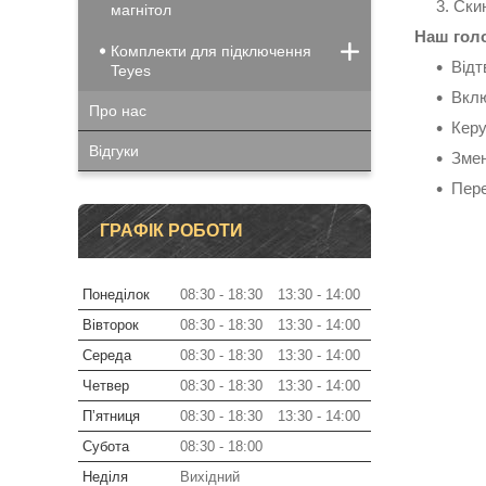
Ски
магнітол
Наш голо
Комплекти для підключення
Відт
Teyes
Вклю
Про нас
Керу
Відгуки
Змен
Пере
ГРАФІК РОБОТИ
Понеділок
08:30
18:30
13:30
14:00
Вівторок
08:30
18:30
13:30
14:00
Середа
08:30
18:30
13:30
14:00
Четвер
08:30
18:30
13:30
14:00
Пʼятниця
08:30
18:30
13:30
14:00
Субота
08:30
18:00
Неділя
Вихідний