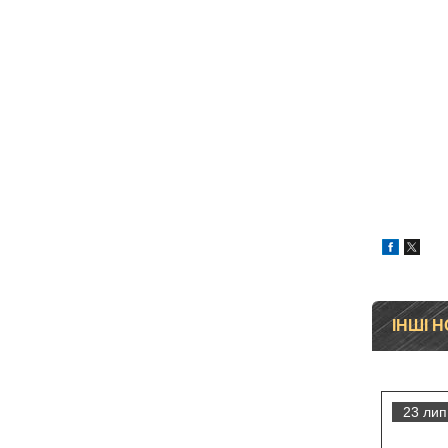
ІНШІ 
23 лип