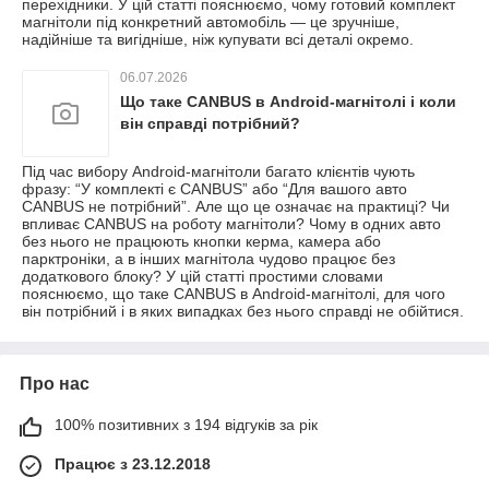
перехідники. У цій статті пояснюємо, чому готовий комплект
магнітоли під конкретний автомобіль — це зручніше,
надійніше та вигідніше, ніж купувати всі деталі окремо.
06.07.2026
Що таке CANBUS в Android-магнітолі і коли
він справді потрібний?
Під час вибору Android-магнітоли багато клієнтів чують
фразу: “У комплекті є CANBUS” або “Для вашого авто
CANBUS не потрібний”. Але що це означає на практиці? Чи
впливає CANBUS на роботу магнітоли? Чому в одних авто
без нього не працюють кнопки керма, камера або
парктроніки, а в інших магнітола чудово працює без
додаткового блоку? У цій статті простими словами
пояснюємо, що таке CANBUS в Android-магнітолі, для чого
він потрібний і в яких випадках без нього справді не обійтися.
Про нас
100% позитивних з 194 відгуків за рік
Працює з 23.12.2018