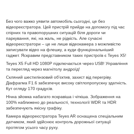
Без чого важко уявити автомобіль сьогодні, це без
відеореєстратора. Цей пристрій прийде на допомогу під час
спірних та правопорушних ситуацій біля дороги чи
паркування, які, на жаль, не рідкість. Але сучасні
відеореєстратори – це не лише відеокамера з можливістю
записувати відео на флешку, а куди функціональніший
гаджет. Яскравим представником таких пристроїв є Teyes X5!
Teyes X5 Full HD 1080P підключається через USB! Управління
та перегляд через магнітолу андроїд!
Скляний шестилінзовий об'єктив, захист від перегріву.
Діафрагма F1.6 забезпечує високу світлопропускну здатність.
Кут огляду 170 градусів.
Нічна зйомка набагато яскравіша і чіткіша. Зображення на
100% наближено до реальності, технології WDR та HDR
забезпечують якісну графіку.
Камера відеореєстратора Teyes AR оснащена спеціальним
датчиком, який здійснює контроль дорожньої ситуації
протягом усього часу руху.