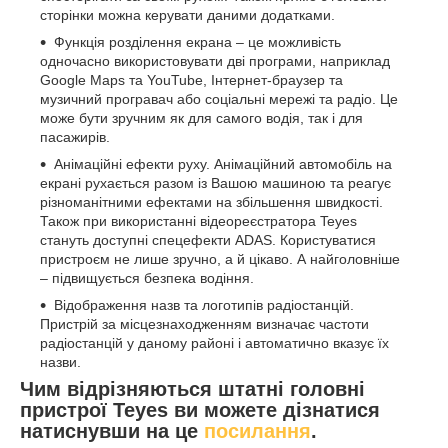
сторінки можна керувати даними додатками.
Функція розділення екрана – це можливість
одночасно використовувати дві програми, наприклад
Google Maps та YouTube, Інтернет-браузер та
музичний програвач або соціальні мережі та радіо. Це
може бути зручним як для самого водія, так і для
пасажирів.
Анімаційні ефекти руху. Анімаційний автомобіль на
екрані рухається разом із Вашою машиною та реагує
різноманітними ефектами на збільшення швидкості.
Також при використанні відеореєстратора Teyes
стануть доступні спецефекти ADAS. Користуватися
пристроєм не лише зручно, а й цікаво. А найголовніше
– підвищується безпека водіння.
Відображення назв та логотипів радіостанцій.
Пристрій за місцезнаходженням визначає частоти
радіостанцій у даному районі і автоматично вказує їх
назви.
Чим відрізняються штатні головні
пристрої Teyes ви можете дізнатися
натиснувши на це
посилання
.