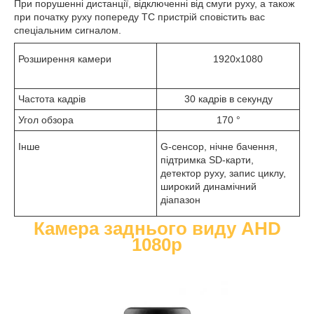
При порушенні дистанції, відключенні від смуги руху, а також
при початку руху попереду ТС пристрій сповістить вас
спеціальним сигналом.
Розширення камери
1920х1080
Частота кадрів
30 кадрів в секунду
Угол обзора
170 °
Інше
G-сенсор, нічне бачення,
підтримка SD-карти,
детектор руху, запис циклу,
широкий динамічний
діапазон
Камера заднього виду AHD
1080p