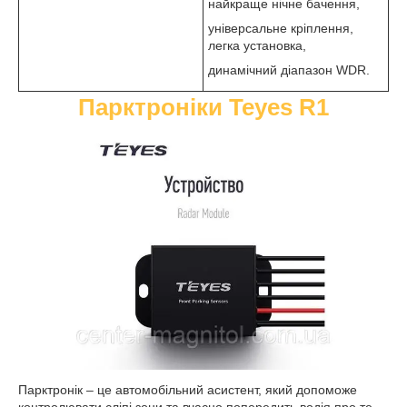
найкраще нічне бачення,
універсальне кріплення,
легка установка,
динамічний діапазон WDR.
Парктроніки Teyes R1
Парктронік – це автомобільний асистент, який допоможе
контролювати сліпі зони та вчасно попередить водія про те,