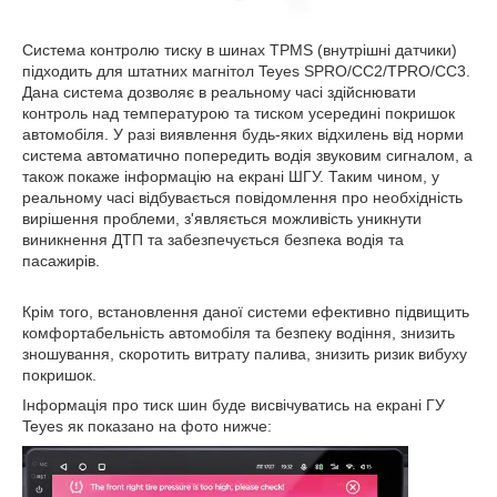
Система контролю тиску в шинах TPMS (внутрішні датчики)
підходить для штатних магнітол Teyes SPRO/CC2/TPRO/CC3.
Дана система дозволяє в реальному часі здійснювати
контроль над температурою та тиском усередині покришок
автомобіля. У разі виявлення будь-яких відхилень від норми
система автоматично попередить водія звуковим сигналом, а
також покаже інформацію на екрані ШГУ. Таким чином, у
реальному часі відбувається повідомлення про необхідність
вирішення проблеми, з'являється можливість уникнути
виникнення ДТП та забезпечується безпека водія та
пасажирів.
Крім того, встановлення даної системи ефективно підвищить
комфортабельність автомобіля та безпеку водіння, знизить
зношування, скоротить витрату палива, знизить ризик вибуху
покришок.
Інформація про тиск шин буде висвічуватись на екрані ГУ
Teyes як показано на фото нижче: