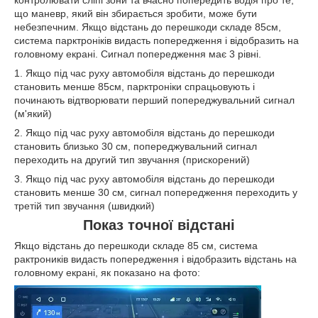
що маневр, який він збирається зробити, може бути
небезпечним. Якщо відстань до перешкоди складе 85см,
система парктроніків видасть попередження і відобразить на
головному екрані. Сигнал попередження має 3 рівні.
1. Якщо під час руху автомобіля відстань до перешкоди
становить менше 85см, парктроніки спрацьовують і
починають відтворювати перший попереджувальний сигнал
(м'який)
2. Якщо під час руху автомобіля відстань до перешкоди
становить близько 30 см, попереджувальний сигнал
переходить на другий тип звучання (прискорений)
3. Якщо під час руху автомобіля відстань до перешкоди
становить менше 30 см, сигнал попередження переходить у
третій тип звучання (швидкий)
Показ точної відстані
Якщо відстань до перешкоди складе 85 см, система
рактроників видасть попередження і відобразить відстань на
головному екрані, як показано на фото: