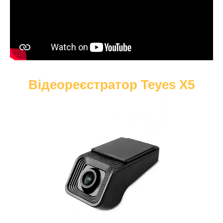
Відеореєстратор Teyes X5